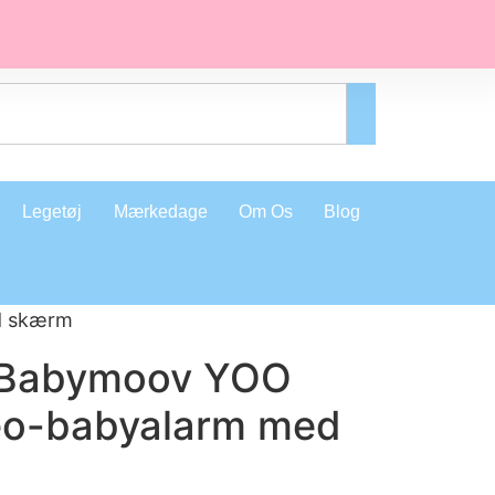
Legetøj
Mærkedage
Om Os
Blog
d skærm
 Babymoov YOO
eo-babyalarm med