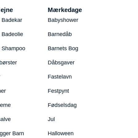
iejne
Mærkedage
 Badekar
Babyshower
 Badeolie
Barnedåb
y Shampoo
Barnets Bog
børster
Dåbsgaver
r
Fastelavn
er
Festpynt
reme
Fødselsdag
salve
Jul
igger Barn
Halloween