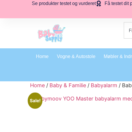
Se produkter testet og vurderet
Få testet dit 
Home
Vogne & Autostole
Møbler & Ind
Home
/
Baby & Familie
/
Babyalarm
/ Bab
Sale!