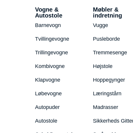
Vogne &
Møbler &
Autostole
indretning
Barnevogn
Vugge
Tvillingevogne
Pusleborde
Trillingevogne
Tremmesenge
Kombivogne
Højstole
Klapvogne
Hoppegynger
Løbevogne
Læringstårn
Autopuder
Madrasser
Autostole
Sikkerheds Gitte