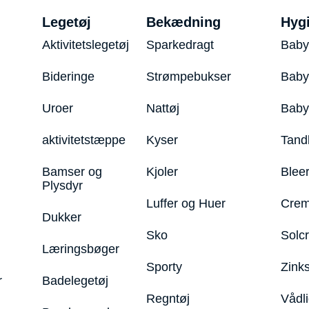
Legetøj
Bekædning
Hyg
Aktivitetslegetøj
Sparkedragt
Baby
Bideringe
Strømpebukser
Baby
Uroer
Nattøj
Bab
aktivitetstæppe
Kyser
Tand
Bamser og
Kjoler
Blee
Plysdyr
Luffer og Huer
Crem
Dukker
Sko
Solc
Læringsbøger
Sporty
Zink
r
Badelegetøj
Regntøj
Vådl