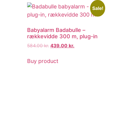
Sale!
Babyalarm Badabulle –
rækkevidde 300 m, plug-in
584.00
kr.
439.00
kr.
Buy product