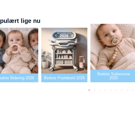
pulært lige nu
Bedste Suttesnore
edste Bidering 2026
Bedste Puslebord 2026
2025