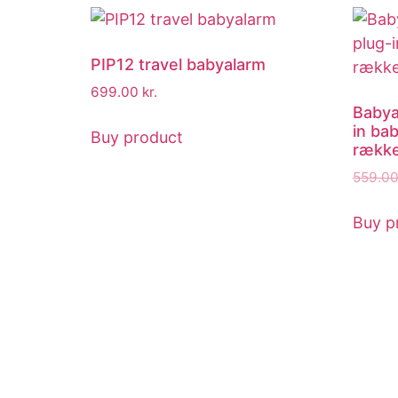
PIP12 travel babyalarm
699.00
kr.
Babya
in ba
Buy product
række
559.0
Buy p