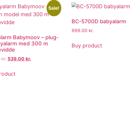
Sale!
BC-5700D babyalarm
999.00
kr.
larm Babymoov – plug-
byalarm med 300 m
Buy product
vidde
0
kr.
539.00
kr.
roduct