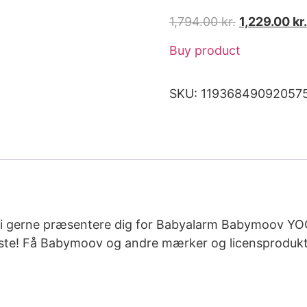
1,794.00
kr.
1,229.00
kr.
Buy product
SKU:
11936849092057
 vi gerne præsentere dig for Babyalarm Babymoov YOO
ndste! Få Babymoov og andre mærker og licensprodukter