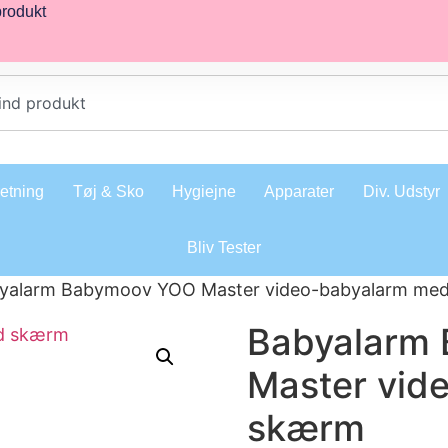
produkt
retning
Tøj & Sko
Hygiejne
Apparater
Div. Udstyr
Bliv Tester
yalarm Babymoov YOO Master video-babyalarm me
Babyalarm
Master vid
skærm