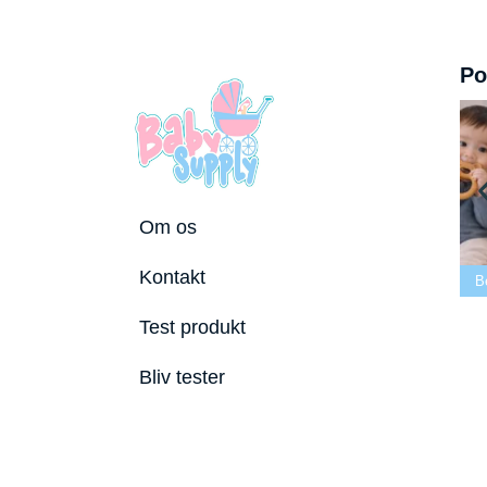
Po
Om os
Bedste tremmeseng
Kontakt
utostole 2026
2026
Bedste puslepude 2026
B
Test produkt
Bliv tester