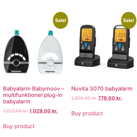
Sale!
Sale!
Babyalarm Babymoov –
Nuvita 3070 babyalarm
multifunktionel plug-in
1,299.00
kr.
779.00
kr.
babyalarm
1,222.00
kr.
1,029.00
kr.
Buy product
Buy product