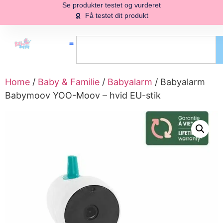
Se produkter testet og vurderet
Få testet dit produkt
Home
/
Baby & Familie
/
Babyalarm
/ Babyalarm
Babymoov YOO-Moov – hvid EU-stik