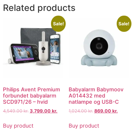
Related products
Sale!
Sale!
Philips Avent Premium
Babyalarm Babymoov
forbundet babyalarm
A014432 med
SCD971/26 – hvid
natlampe og USB-C
4,549.00
kr.
3,799.00
kr.
1,024.00
kr.
869.00
kr.
Buy product
Buy product