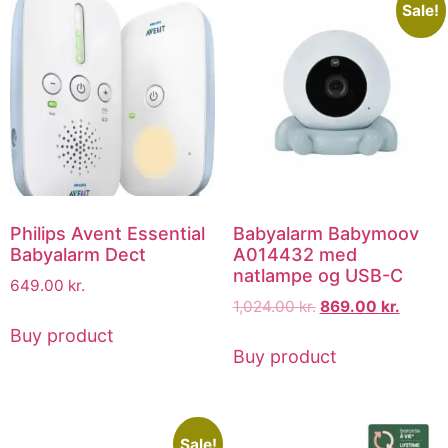
Sale!
Philips Avent Essential
Babyalarm Babymoov
Babyalarm Dect
A014432 med
natlampe og USB-C
649.00
kr.
1,024.00
kr.
869.00
kr.
Buy product
Buy product
Sale!