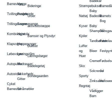
Badekar
Barnevogn
Vugge
Bideringe
Strømpebukser
Barnedå
Baby
Tvillingevogne
Pusleborde
Uroer
Nattøj
Badeolie
Barnets
Bog
Trillingevogne
Tremmesenge
aktivitetstæppe
Kyser
Baby
Shampoo
Dåbsgav
Kombivogne
Højstole
Bamser og Plysdyr
Kjoler
Tandbørster
Fastela
Klapvogne
Hoppegynger
Dukker
Luffer
og
Bleer
Festpyn
Løbevogne
Læringstårn
Læringsbøger
Huer
Cremer
Fødsels
Autopuder
Madrasser
Badelegetøj
Sko
Solcreme
Jul
Autostole
Sikkerheds
Bondegaarden
Sporty
Gitter
Zinksalve
Hallowe
Cykel
Regntøj
Barnestol
Småmøbler
Vådligger
Barn