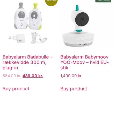
Babyalarm Badabulle –
Babyalarm Babymoov
rækkevidde 300 m,
YOO-Moov – hvid EU-
plug-in
stik
584.00
kr.
439.00
kr.
1,409.00
kr.
Buy product
Buy product