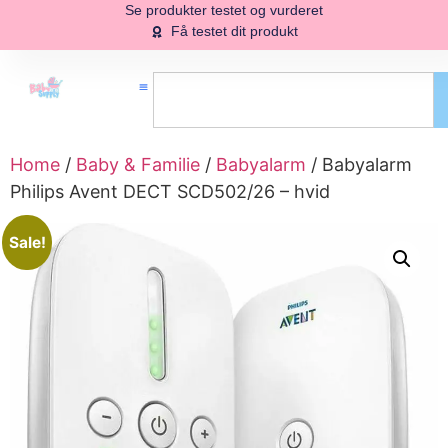
Se produkter testet og vurderet
Få testet dit produkt
Home
/
Baby & Familie
/
Babyalarm
/ Babyalarm
Philips Avent DECT SCD502/26 – hvid
Sale!