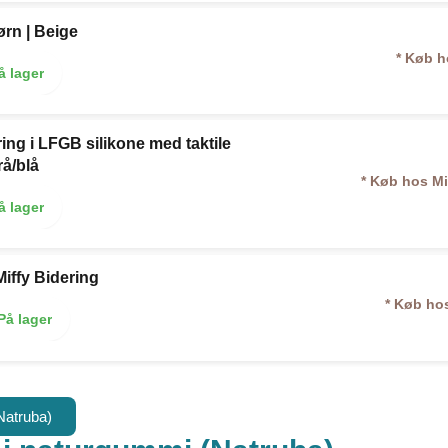
ørn | Beige
* Køb 
å lager
ing i LFGB silikone med taktile
rå/blå
* Køb hos
M
å lager
Miffy Bidering
* Køb ho
På lager
Natruba)