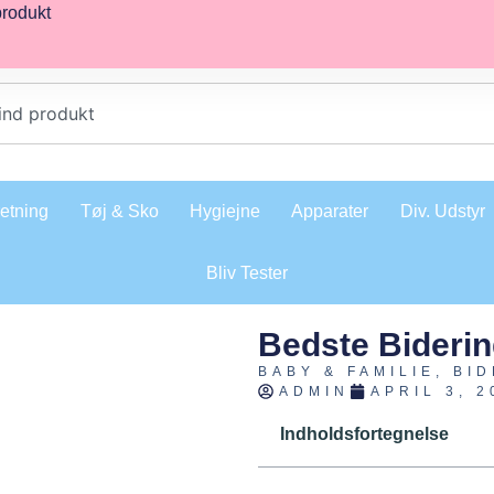
produkt
retning
Tøj & Sko
Hygiejne
Apparater
Div. Udstyr
Bliv Tester
Bedste Bideri
BABY & FAMILIE
,
BID
ADMIN
APRIL 3, 2
Indholdsfortegnelse