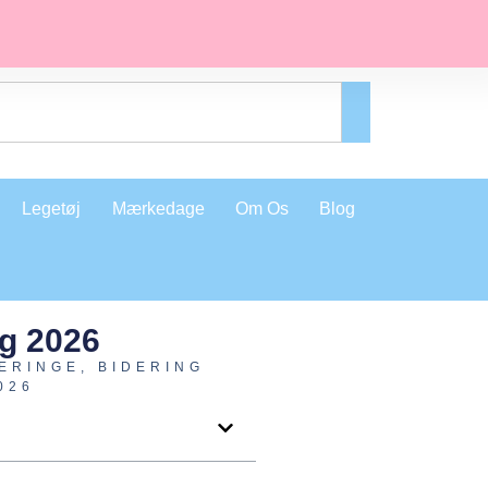
Legetøj
Mærkedage
Om Os
Blog
ng 2026
ERINGE
,
BIDERING
026