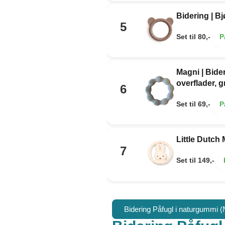
Bidering | Bj
5
Set til 80,-
P
Magni | Bider
overflader, g
6
Set til 69,-
P
Little Dutch 
7
Set til 149,-
Bidering Påfugl i naturgummi (