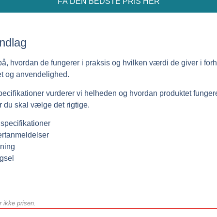
FÅ DEN BEDSTE PRIS HER
ndlag
, hvordan de fungerer i praksis og hvilken værdi de giver i forhol
itet og anvendelighed.
specifikationer vurderer vi helheden og hvordan produktet fungere
 du skal vælge det rigtige.
specifikationer
ertanmeldelser
gning
gsel
r ikke prisen.