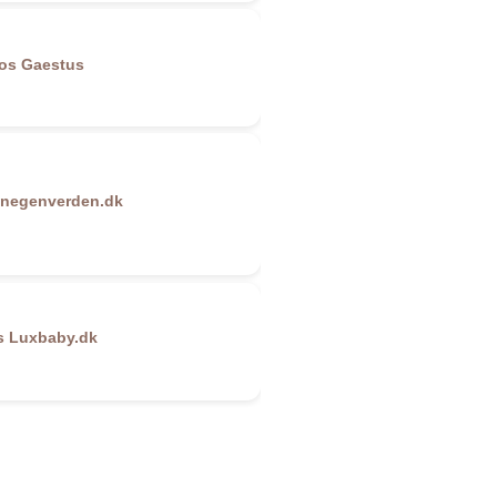
hos
Gaestus
inegenverden.dk
s
Luxbaby.dk