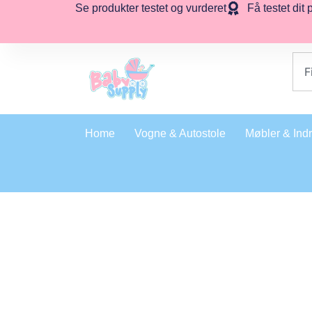
Se produkter testet og vurderet
Få testet dit 
Home
Vogne & Autostole
Møbler & Ind