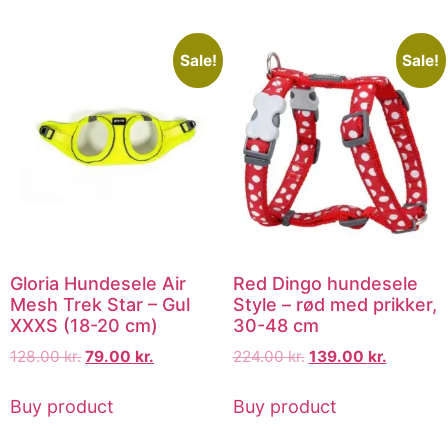
Sale!
Sale!
Gloria Hundesele Air
Red Dingo hundesele
Mesh Trek Star – Gul
Style – rød med prikker,
XXXS (18-20 cm)
30-48 cm
128.00
kr.
79.00
kr.
224.00
kr.
139.00
kr.
Buy product
Buy product