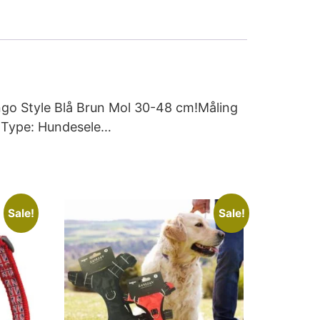
ngo Style Blå Brun Mol 30-48 cm!Måling
dType: Hundesele…
Sale!
Sale!