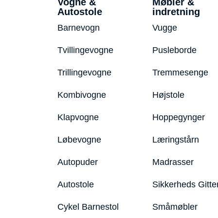
Vogne &
Møbler &
Autostole
indretning
Barnevogn
Vugge
Tvillingevogne
Pusleborde
Trillingevogne
Tremmesenge
Kombivogne
Højstole
Klapvogne
Hoppegynger
Løbevogne
Læringstårn
Autopuder
Madrasser
Autostole
Sikkerheds Gitte
Cykel Barnestol
Småmøbler