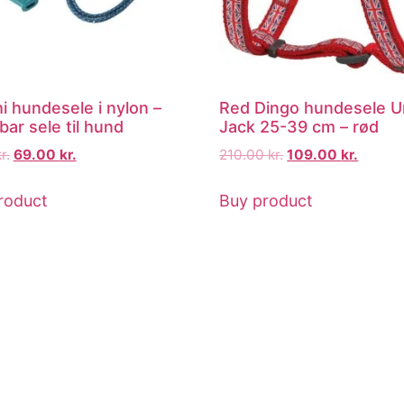
i hundesele i nylon –
Red Dingo hundesele U
bar sele til hund
Jack 25-39 cm – rød
r.
69.00
kr.
210.00
kr.
109.00
kr.
roduct
Buy product