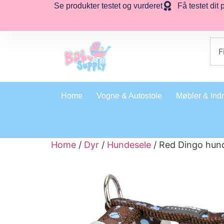
Se produkter testet og vurderet
Få testet dit 
Home
Vogne & Autostole
Møbler & Ind
Home
/
Dyr
/
Hundesele
/ Red Dingo hund