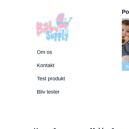
Po
Om os
e tremmeseng
Kontakt
2026
Bedste puslepude 2026
Bedste Bidering 2026
B
Test produkt
Bliv tester