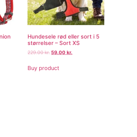
nion
Hundesele rød eller sort i 5
størrelser – Sort XS
229.00
kr.
59.00
kr.
Buy product