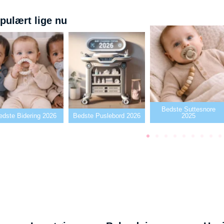
pulært lige nu
Bedste Suttesnore
edste Puslebord 2026
2025
Bedste Sutter2026