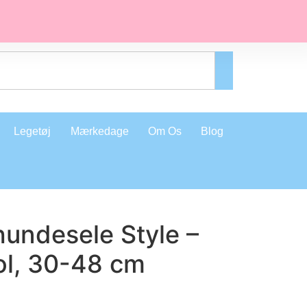
Legetøj
Mærkedage
Om Os
Blog
undesele Style –
ol, 30-48 cm