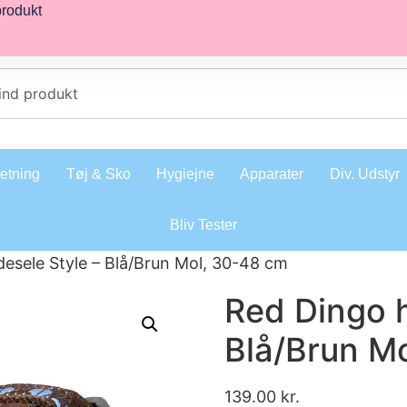
produkt
retning
Tøj & Sko
Hygiejne
Apparater
Div. Udstyr
Bliv Tester
esele Style – Blå/Brun Mol, 30-48 cm
Red Dingo h
Blå/Brun M
139.00
kr.