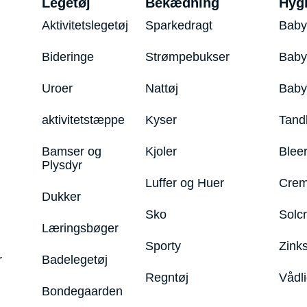
Legetøj
Bekædning
Hyg
Aktivitetslegetøj
Sparkedragt
Baby
Bideringe
Strømpebukser
Baby
Uroer
Nattøj
Bab
aktivitetstæppe
Kyser
Tand
Bamser og
Kjoler
Blee
Plysdyr
Luffer og Huer
Crem
Dukker
Sko
Solc
Læringsbøger
Sporty
Zink
r
Badelegetøj
Regntøj
Vådl
Bondegaarden