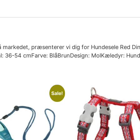
å markedet, præsenterer vi dig for Hundesele Red Di
ål: 36-54 cmFarve: BlåBrunDesign: MolKæledyr: Hun
Sale!