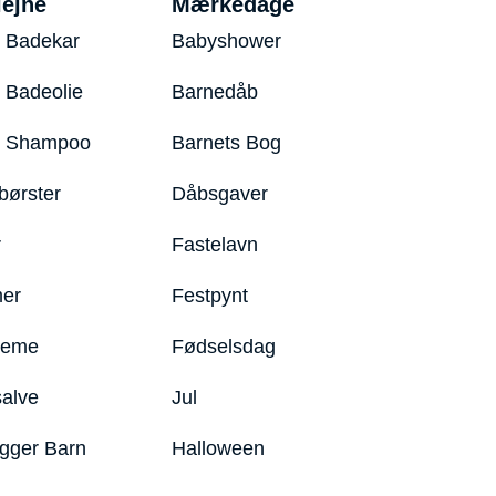
iejne
Mærkedage
 Badekar
Babyshower
 Badeolie
Barnedåb
y Shampoo
Barnets Bog
børster
Dåbsgaver
r
Fastelavn
er
Festpynt
reme
Fødselsdag
salve
Jul
igger Barn
Halloween