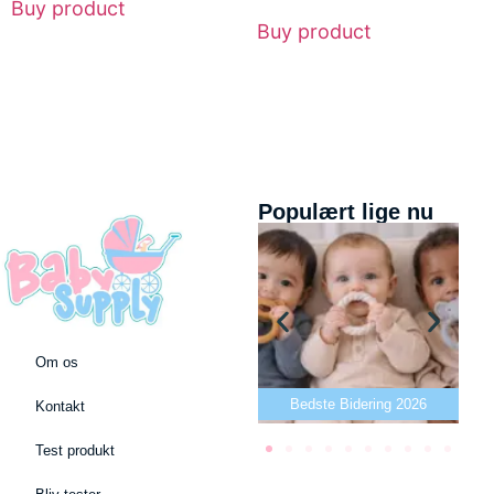
Buy product
Buy product
Populært lige nu
Om os
Bedste puslepude 2026
Bedste Bidering 2026
Be
Kontakt
Test produkt