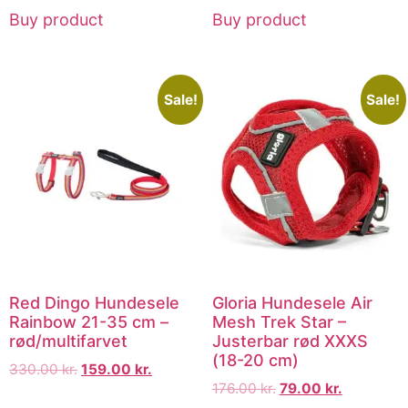
Buy product
Buy product
Sale!
Sale!
Red Dingo Hundesele
Gloria Hundesele Air
Rainbow 21-35 cm –
Mesh Trek Star –
rød/multifarvet
Justerbar rød XXXS
(18-20 cm)
330.00
kr.
159.00
kr.
176.00
kr.
79.00
kr.