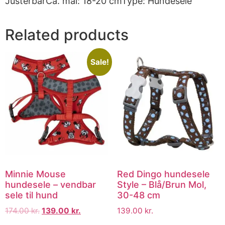
JusterbarCa. mål: 18-20 cmType: Hundesele
Related products
Sale!
Minnie Mouse
Red Dingo hundesele
hundesele – vendbar
Style – Blå/Brun Mol,
sele til hund
30-48 cm
174.00
kr.
139.00
kr.
139.00
kr.