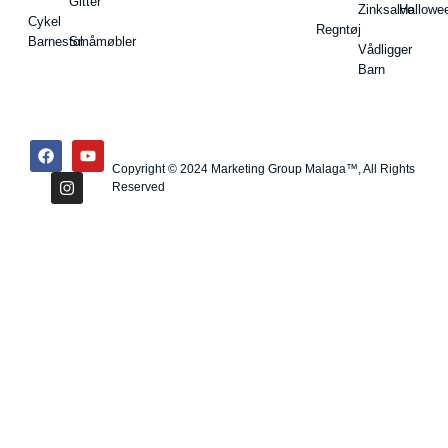
Gitter
Zinksalve
Hallowe
Cykel
Regntøj
Barnestol
Småmøbler
Vådligger
Barn
Copyright © 2024 Marketing Group Malaga™, All Rights
Reserved