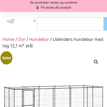
Se produkter testet og vurderet
Få testet dit produkt
Home
/
Dyr
/
Hundebur
/ Udendørs hundebur med
tag 12,1 m² stål
Sale!