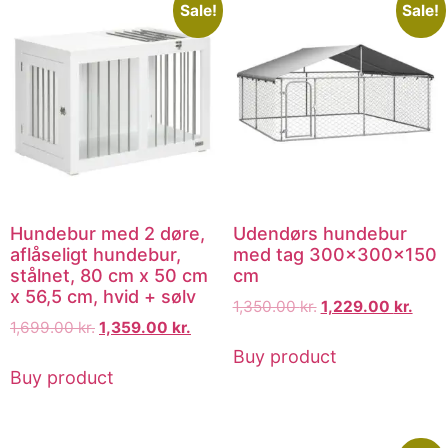
Sale!
Sale!
Hundebur med 2 døre,
Udendørs hundebur
aflåseligt hundebur,
med tag 300x300x150
stålnet, 80 cm x 50 cm
cm
x 56,5 cm, hvid + sølv
1,350.00
kr.
1,229.00
kr.
1,699.00
kr.
1,359.00
kr.
Buy product
Buy product