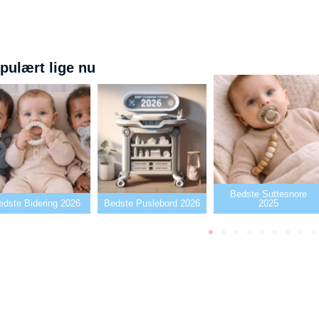
pulært lige nu
Bedste Suttesnore
Bedste Puslebord 2026
2025
Bedste Sutter202