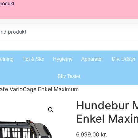
produkt
retning
Tøj & Sko
Hygiejne
Apparater
Div. Udstyr
Bliv Tester
afe VarioCage Enkel Maximum
Hundebur M
Enkel Max
6,999.00
kr.