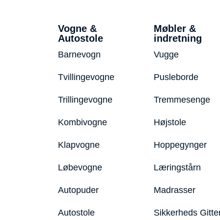
Vogne &
Møbler &
Autostole
indretning
Barnevogn
Vugge
Tvillingevogne
Pusleborde
Trillingevogne
Tremmesenge
Kombivogne
Højstole
Klapvogne
Hoppegynger
Løbevogne
Læringstårn
Autopuder
Madrasser
Autostole
Sikkerheds Gitte