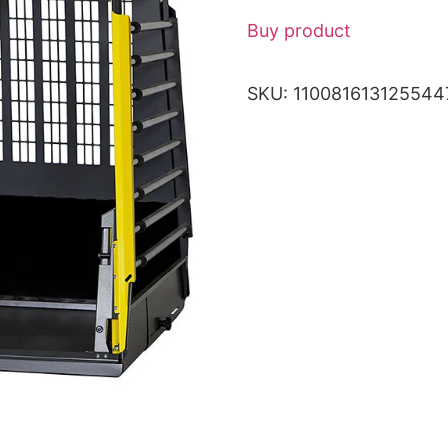
Buy product
SKU:
110081613125544