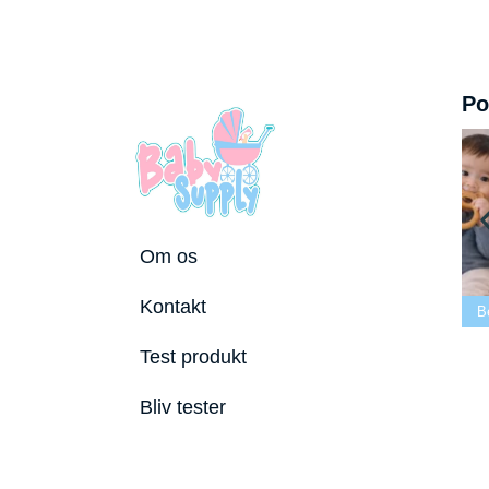
Po
Om os
te tremmeseng
Kontakt
2026
Bedste puslepude 2026
Bedste Bidering 2026
Test produkt
Bliv tester