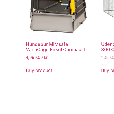
Hundebur MIMsafe
Udend
VarioCage Enkel Compact L
300x
4,999.00
kr.
1,350.
Buy product
Buy p