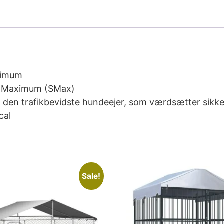
ximum
le Maximum (SMax)
il den trafikbevidste hundeejer, som værdsætter sikke
cal
Sale!