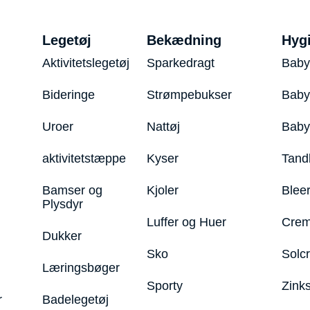
Legetøj
Bekædning
Hyg
Aktivitetslegetøj
Sparkedragt
Baby
Bideringe
Strømpebukser
Baby
Uroer
Nattøj
Bab
aktivitetstæppe
Kyser
Tand
Bamser og
Kjoler
Blee
Plysdyr
Luffer og Huer
Crem
Dukker
Sko
Solc
Læringsbøger
Sporty
Zink
r
Badelegetøj