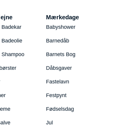
iejne
Mærkedage
 Badekar
Babyshower
 Badeolie
Barnedåb
y Shampoo
Barnets Bog
børster
Dåbsgaver
r
Fastelavn
er
Festpynt
reme
Fødselsdag
salve
Jul