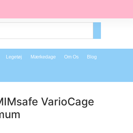
Legetøj
Mærkedage
Om Os
Blog
IMsafe VarioCage
imum