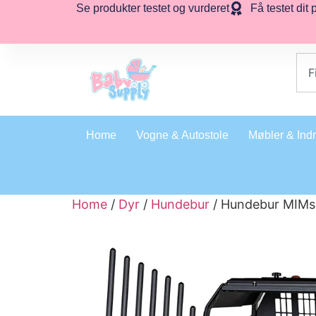
Se produkter testet og vurderet
Få testet dit 
Home
Vogne & Autostole
Møbler & Ind
Home
/
Dyr
/
Hundebur
/ Hundebur MIMs