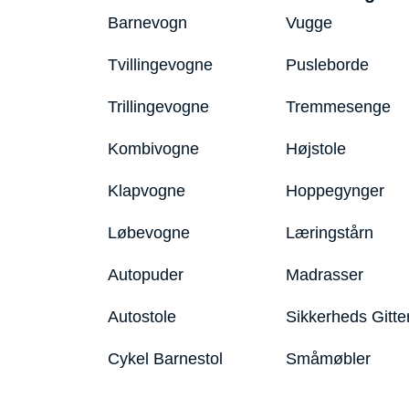
Barnevogn
Vugge
Tvillingevogne
Pusleborde
Trillingevogne
Tremmesenge
Kombivogne
Højstole
Klapvogne
Hoppegynger
Løbevogne
Læringstårn
Autopuder
Madrasser
Autostole
Sikkerheds Gitte
Cykel Barnestol
Småmøbler