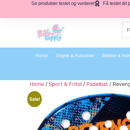
Se produkter testet og vurderet
Få testet dit 
Home
Vogne & Autostole
Møbler & Ind
Home
/
Sport & Fritid
/
Padelbat
/ Reveng
Sale!