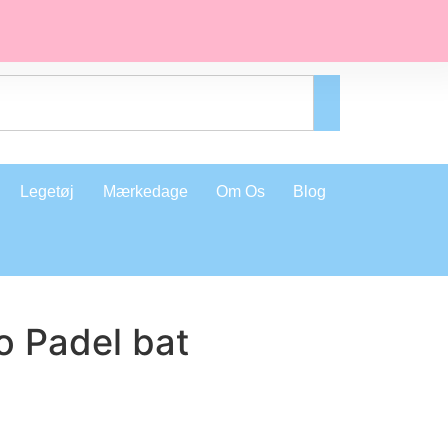
Legetøj
Mærkedage
Om Os
Blog
o Padel bat