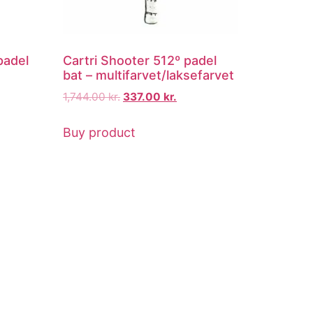
padel
Cartri Shooter 512º padel
bat – multifarvet/laksefarvet
1,744.00
kr.
337.00
kr.
Buy product