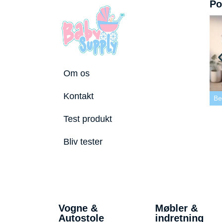
Po
Om os
 tremmeseng
Kontakt
2026
Bedste puslepude 2026
Bedste Bidering 2026
Be
Test produkt
Bliv tester
Vogne &
Møbler &
Autostole
indretning