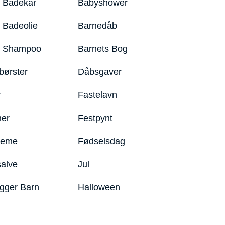
 Badekar
Babyshower
 Badeolie
Barnedåb
y Shampoo
Barnets Bog
børster
Dåbsgaver
r
Fastelavn
er
Festpynt
reme
Fødselsdag
salve
Jul
igger Barn
Halloween