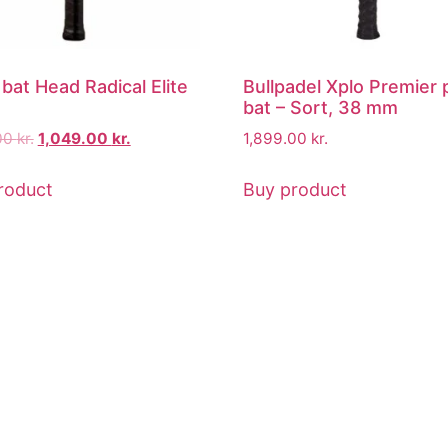
bat Head Radical Elite
Bullpadel Xplo Premier 
bat – Sort, 38 mm
00
kr.
1,049.00
kr.
1,899.00
kr.
roduct
Buy product