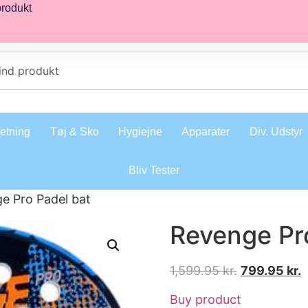
produkt
retning
Tøj & Sko
Hygiejne
Apparater
Div. Udstyr
Bliv Tester
e Pro Padel bat
Revenge Pr
1,599.95
kr.
799.95
kr.
Buy product