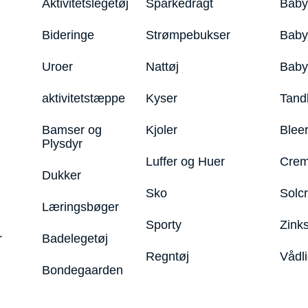
Aktivitetslegetøj
Sparkedragt
Baby
Bideringe
Strømpebukser
Baby
Uroer
Nattøj
Bab
aktivitetstæppe
Kyser
Tand
Bamser og
Kjoler
Blee
Plysdyr
Luffer og Huer
Crem
Dukker
Sko
Solc
Læringsbøger
Sporty
Zink
r
Badelegetøj
Regntøj
Vådl
Bondegaarden