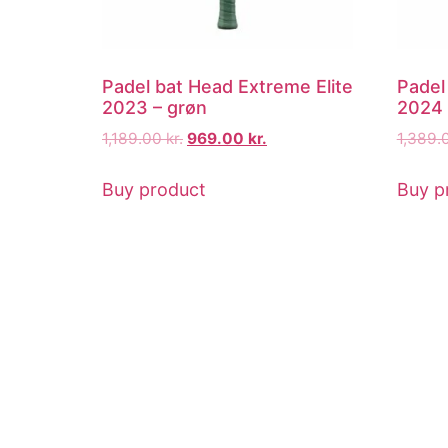
Padel bat Head Extreme Elite
Padel 
2023 – grøn
2024
1,189.00
kr.
969.00
kr.
1,389.
Buy product
Buy p