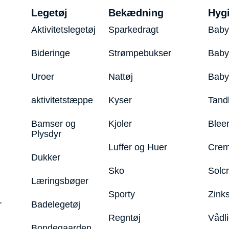
Legetøj
Bekædning
Hyg
Aktivitetslegetøj
Sparkedragt
Baby
Bideringe
Strømpebukser
Baby
Uroer
Nattøj
Bab
aktivitetstæppe
Kyser
Tand
Bamser og
Kjoler
Blee
Plysdyr
Luffer og Huer
Crem
Dukker
Sko
Solc
Læringsbøger
Sporty
Zink
r
Badelegetøj
Regntøj
Vådl
Bondegaarden