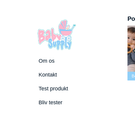
Po
Om os
Bedste tremmeseng
Kontakt
tole 2026
2026
Bedste puslepude 2026
Bedst
Test produkt
Bliv tester