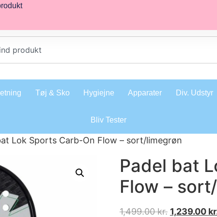
produkt
retning
Tøj & Sko
Hygiejne
Apparater
Div. Udstyr
Bliv Tester
bat Lok Sports Carb-On Flow – sort/limegrøn
Padel bat 
Flow – sort
1,499.00
kr.
1,239.00
kr