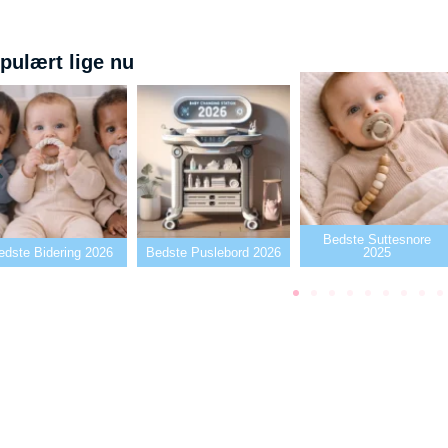
pulært lige nu
Bedste Suttesnore
e Bidering 2026
Bedste Puslebord 2026
2025