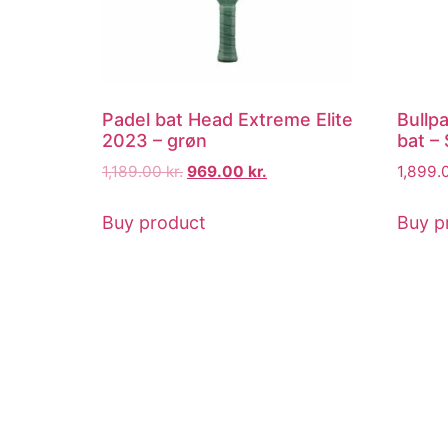
Padel bat Head Extreme Elite
Bullp
2023 – grøn
bat –
1,189.00
kr.
969.00
kr.
1,899.
Buy product
Buy p