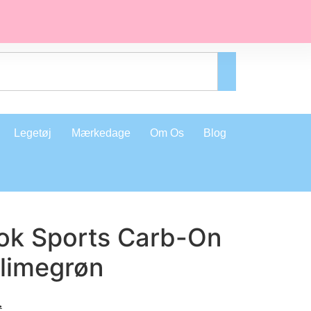
Legetøj
Mærkedage
Om Os
Blog
Lok Sports Carb-On
/limegrøn
.