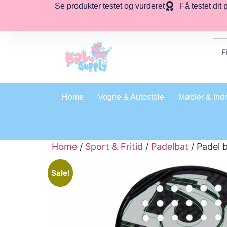
Se produkter testet og vurderet
Få testet dit 
Home
Vogne & Autostole
Møbler & Ind
Home
/
Sport & Fritid
/
Padelbat
/ Padel 
Sale!