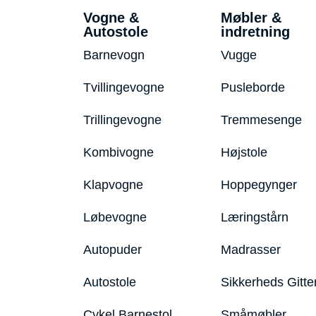
Vogne &
Møbler &
Autostole
indretning
Barnevogn
Vugge
Tvillingevogne
Pusleborde
Trillingevogne
Tremmesenge
Kombivogne
Højstole
Klapvogne
Hoppegynger
Løbevogne
Læringstårn
Autopuder
Madrasser
Autostole
Sikkerheds Gitte
Cykel Barnestol
Småmøbler