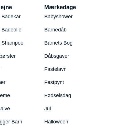
iejne
Mærkedage
 Badekar
Babyshower
 Badeolie
Barnedåb
y Shampoo
Barnets Bog
børster
Dåbsgaver
r
Fastelavn
er
Festpynt
reme
Fødselsdag
salve
Jul
igger Barn
Halloween