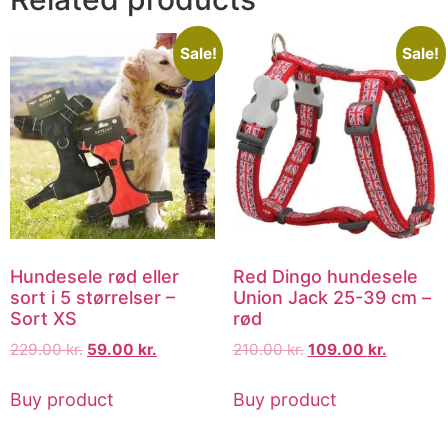
Sale!
Sale!
Hundesele rød eller
Red Dingo hundesele
sort i 5 størrelser –
Union Jack 25-39 cm –
Sort XS
rød
229.00
kr.
59.00
kr.
210.00
kr.
109.00
kr.
Buy product
Buy product