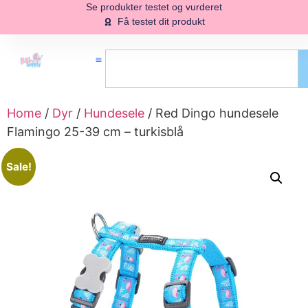
Se produkter testet og vurderet
Få testet dit produkt
Home
/
Dyr
/
Hundesele
/ Red Dingo hundesele
Flamingo 25-39 cm – turkisblå
Sale!