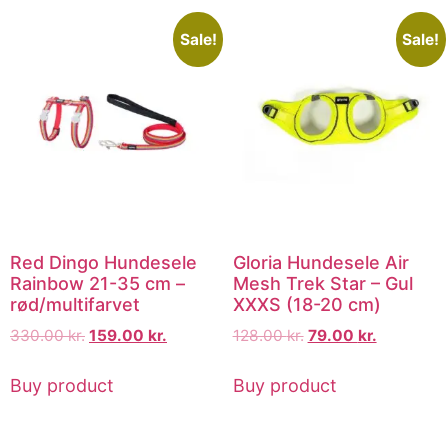
Sale!
Sale!
Red Dingo Hundesele
Gloria Hundesele Air
Rainbow 21-35 cm –
Mesh Trek Star – Gul
rød/multifarvet
XXXS (18-20 cm)
330.00
kr.
159.00
kr.
128.00
kr.
79.00
kr.
Buy product
Buy product