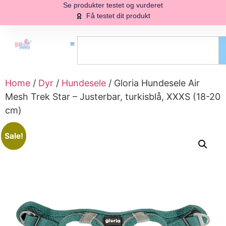
Se produkter testet og vurderet
Få testet dit produkt
Home
/
Dyr
/
Hundesele
/ Gloria Hundesele Air
Mesh Trek Star – Justerbar, turkisblå, XXXS (18-20
cm)
Sale!