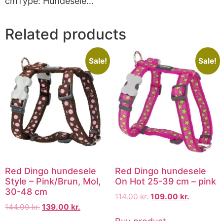
cmType: Hundesele…
Related products
Sale!
Sale!
Red Dingo hundesele
Red Dingo hundesele
Style – Pink/Brun, Mol,
On Hot 25-39 cm – pink
30-48 cm
114.00
kr.
109.00
kr.
144.00
kr.
139.00
kr.