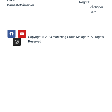
Cykel
Regntøj
Barnestol
Småmøbler
Vådligger
Barn
Copyright © 2024 Marketing Group Malaga™, All Rights
Reserved