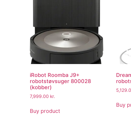
iRobot Roomba J9+
Dream
robotstøvsuger 800028
robot
(kobber)
5,129.
7,999.00
kr.
Buy p
Buy product