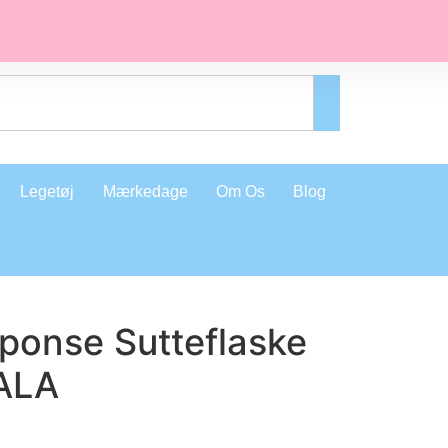
Legetøj
Mærkedage
Om Os
Blog
ponse Sutteflaske
ALA