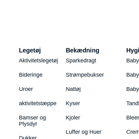
Legetøj
Bekædning
Hyg
Aktivitetslegetøj
Sparkedragt
Baby
Bideringe
Strømpebukser
Baby
Uroer
Nattøj
Bab
aktivitetstæppe
Kyser
Tand
Bamser og
Kjoler
Blee
Plysdyr
Luffer og Huer
Crem
Dukker