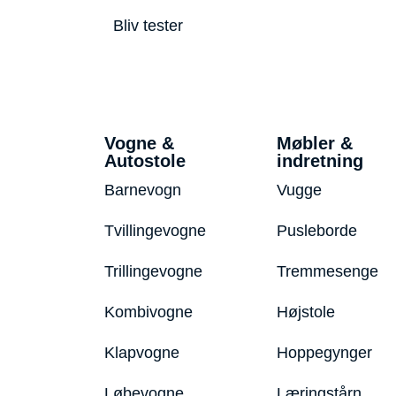
Bliv tester
Vogne &
Møbler &
Autostole
indretning
Barnevogn
Vugge
Tvillingevogne
Pusleborde
Trillingevogne
Tremmesenge
Kombivogne
Højstole
Klapvogne
Hoppegynger
Løbevogne
Læringstårn