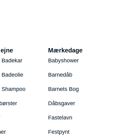
iejne
Mærkedage
 Badekar
Babyshower
 Badeolie
Barnedåb
y Shampoo
Barnets Bog
børster
Dåbsgaver
r
Fastelavn
er
Festpynt