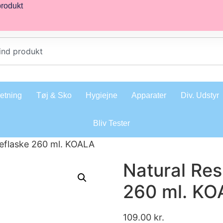
produkt
retning
Tøj & Sko
Hygiejne
Apparater
Div. Udstyr
Bliv Tester
teflaske 260 ml. KOALA
Natural Res
260 ml. KO
109.00
kr.