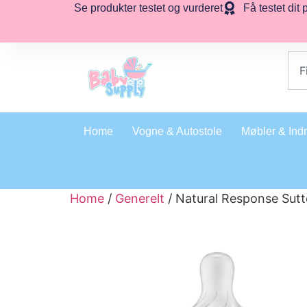
Se produkter testet og vurderet
Få testet dit 
Home
Vogne & Autostole
Møbler & Ind
Home
/
Generelt
/ Natural Response Sut