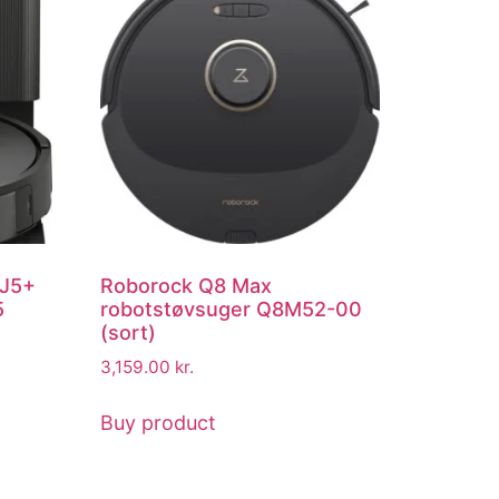
 J5+
Roborock Q8 Max
5
robotstøvsuger Q8M52-00
(sort)
3,159.00
kr.
Buy product