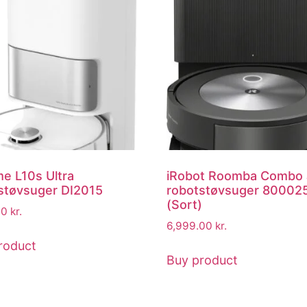
e L10s Ultra
iRobot Roomba Combo
støvsuger DI2015
robotstøvsuger 80002
(Sort)
00
kr.
6,999.00
kr.
roduct
Buy product