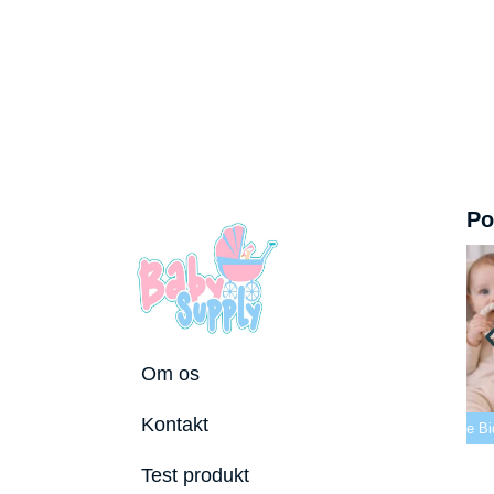
Po
Om os
 tremmeseng
Kontakt
2026
Bedste puslepude 2026
Bedste Bidering 2026
Be
Test produkt