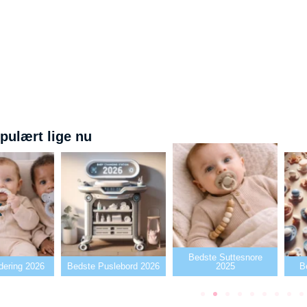
pulært lige nu
Bedste Suttesnore
dste Puslebord 2026
2025
Bedste Sutter2026