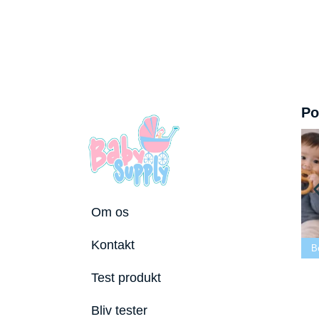
Po
Om os
 tremmeseng
Kontakt
2026
Bedste puslepude 2026
Bedste Bidering 2026
Be
Test produkt
Bliv tester