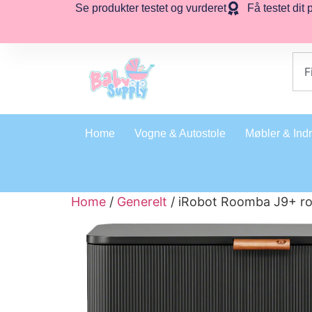
Se produkter testet og vurderet
Få testet dit 
Home
Vogne & Autostole
Møbler & Ind
Home
/
Generelt
/ iRobot Roomba J9+ ro