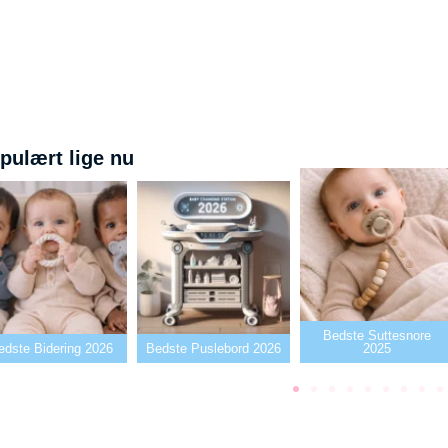
pulært lige nu
Bedste Suttesnore
dste Puslebord 2026
2025
Bedste Sutter2026