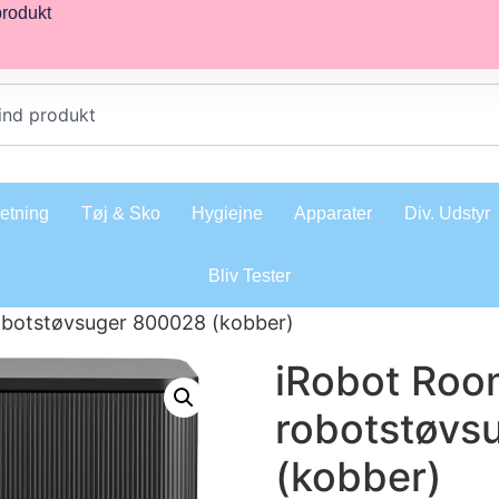
produkt
retning
Tøj & Sko
Hygiejne
Apparater
Div. Udstyr
Bliv Tester
botstøvsuger 800028 (kobber)
iRobot Roo
robotstøvs
(kobber)