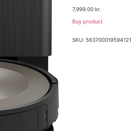
7,999.00
kr.
Buy product
SKU:
56370001959412