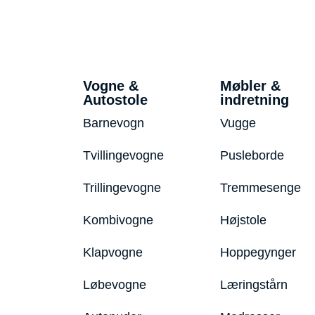
Vogne &
Møbler &
Autostole
indretning
Barnevogn
Vugge
Tvillingevogne
Pusleborde
Trillingevogne
Tremmesenge
Kombivogne
Højstole
Klapvogne
Hoppegynger
Løbevogne
Læringstårn