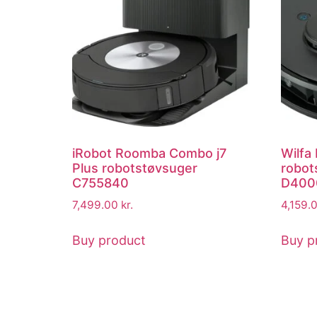
iRobot Roomba Combo j7
Wilfa
Plus robotstøvsuger
robot
C755840
D400
7,499.00
kr.
4,159.
Buy product
Buy p