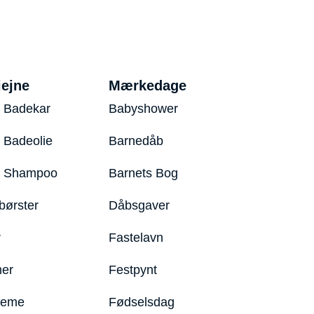
iejne
Mærkedage
 Badekar
Babyshower
 Badeolie
Barnedåb
y Shampoo
Barnets Bog
børster
Dåbsgaver
r
Fastelavn
er
Festpynt
reme
Fødselsdag