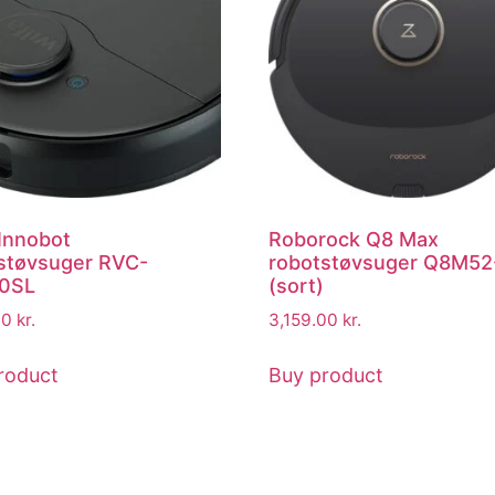
 Innobot
Roborock Q8 Max
støvsuger RVC-
robotstøvsuger Q8M52
0SL
(sort)
00
kr.
3,159.00
kr.
roduct
Buy product