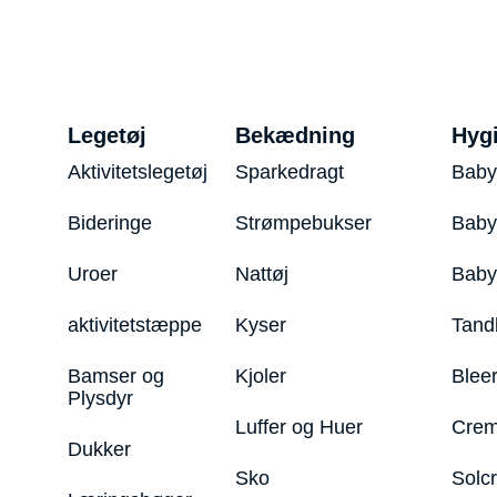
Legetøj
Bekædning
Hyg
Aktivitetslegetøj
Sparkedragt
Baby
Bideringe
Strømpebukser
Baby
Uroer
Nattøj
Bab
aktivitetstæppe
Kyser
Tand
Bamser og
Kjoler
Blee
Plysdyr
Luffer og Huer
Crem
Dukker
Sko
Solc