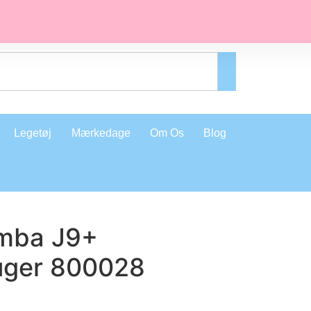
Legetøj
Mærkedage
Om Os
Blog
mba J9+
uger 800028