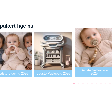
pulært lige nu
Bedste Suttesnore
6
Bedste Puslebord 2026
2025
Bedste Sutt