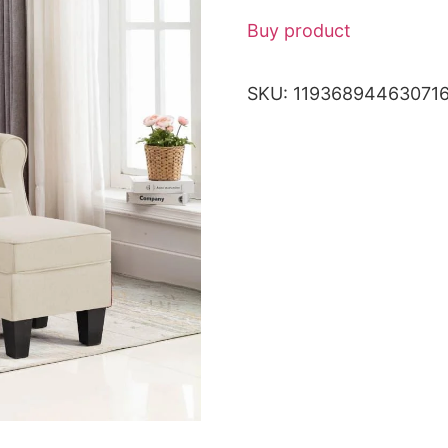
Buy product
SKU:
11936894463071