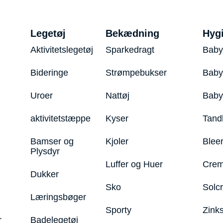
Legetøj
Bekædning
Hyg
Aktivitetslegetøj
Sparkedragt
Baby
Bideringe
Strømpebukser
Baby
Uroer
Nattøj
Bab
aktivitetstæppe
Kyser
Tand
Bamser og
Kjoler
Blee
Plysdyr
Luffer og Huer
Crem
Dukker
Sko
Solc
Læringsbøger
Sporty
Zink
r
Badelegetøj