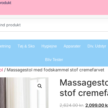
produkt
retning
Tøj & Sko
Hygiejne
Apparater
Div. Udstyr
Bliv Tester
ol
/ Massagestol med fodskammel stof cremefarvet
Massagest
stof cremef
2,624.00
kr.
2,099.00
k