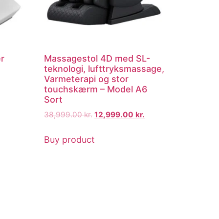
r
Massagestol 4D med SL-
teknologi, lufttryksmassage,
Varmeterapi og stor
touchskærm – Model A6
Sort
38,999.00
kr.
12,999.00
kr.
Buy product