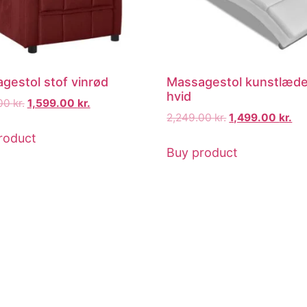
gestol stof vinrød
Massagestol kunstlæde
hvid
.00
kr.
1,599.00
kr.
2,249.00
kr.
1,499.00
kr.
roduct
Buy product