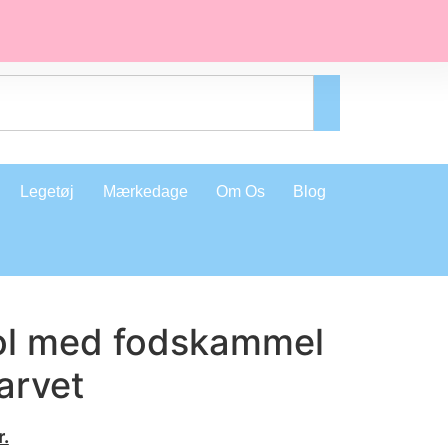
Legetøj
Mærkedage
Om Os
Blog
ol med fodskammel
arvet
r.