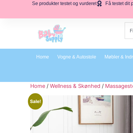
Se produkter testet og vurderet
Få testet dit 
Home
Vogne & Autostole
Møbler & Ind
Home
/
Wellness & Skønhed
/
Massagest
Sale!