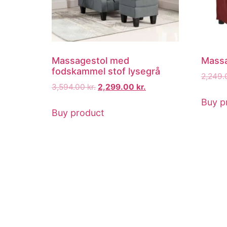
Massagestol med
Massa
fodskammel stof lysegrå
2,249
3,594.00
kr.
2,299.00
kr.
Buy p
Buy product