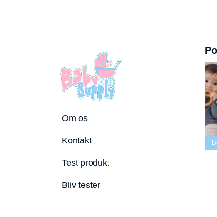
Po
Om os
Bedste tremmeseng
Kontakt
2026
Bedste puslepude 2026
Bedste Bidering 202
Test produkt
Bliv tester