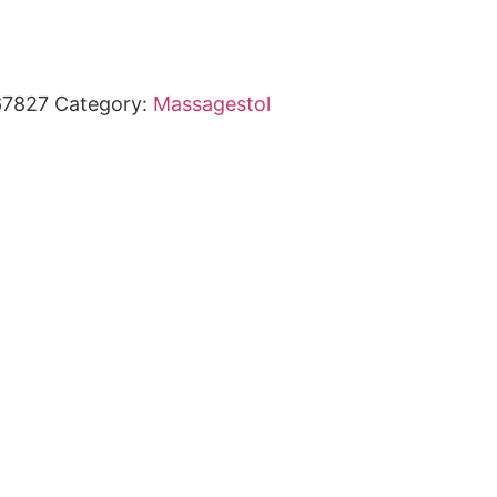
67827
Category:
Massagestol