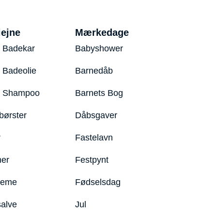
iejne
Mærkedage
 Badekar
Babyshower
 Badeolie
Barnedåb
y Shampoo
Barnets Bog
børster
Dåbsgaver
r
Fastelavn
er
Festpynt
reme
Fødselsdag
salve
Jul