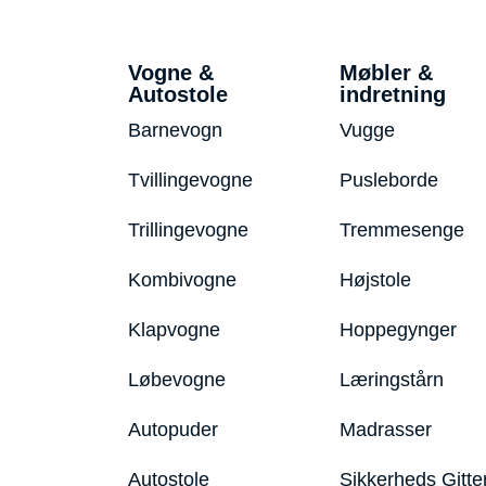
Vogne &
Møbler &
Autostole
indretning
Barnevogn
Vugge
Tvillingevogne
Pusleborde
Trillingevogne
Tremmesenge
Kombivogne
Højstole
Klapvogne
Hoppegynger
Løbevogne
Læringstårn
Autopuder
Madrasser
Autostole
Sikkerheds Gitte