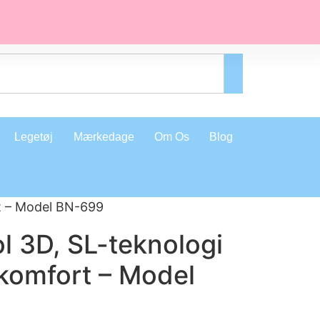
Legetøj
Mærkedage
Om Os
Blog
t – Model BN-699
l 3D, SL-teknologi
komfort – Model