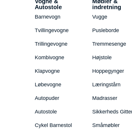
Vogne &
Møbler &
Autostole
indretning
Barnevogn
Vugge
Tvillingevogne
Pusleborde
Trillingevogne
Tremmesenge
Kombivogne
Højstole
Klapvogne
Hoppegynger
Løbevogne
Læringstårn
Autopuder
Madrasser
Autostole
Sikkerheds Gitte
Cykel Barnestol
Småmøbler