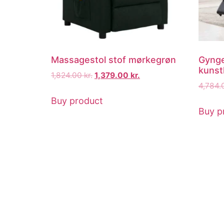
Massagestol stof mørkegrøn
Gynge
kunst
1,824.00
kr.
1,379.00
kr.
4,784
Buy product
Buy p