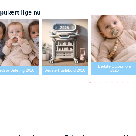
pulært lige nu
Bedste Suttesnore
26
Bedste Puslebord 2026
2025
Bedste Sut