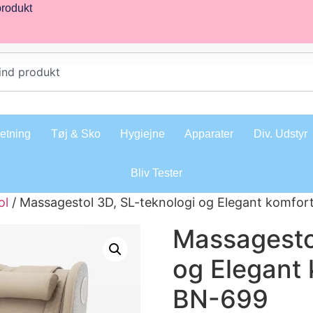
produkt
retning
Tøj & Sko
Hygiejne
Apparater
Div. Udstyr
Bliv Tester
ol
/ Massagestol 3D, SL-teknologi og Elegant komfor
Massagesto
og Elegant 
BN-699