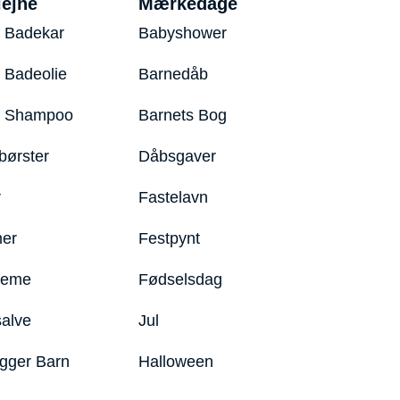
iejne
Mærkedage
 Badekar
Babyshower
 Badeolie
Barnedåb
y Shampoo
Barnets Bog
børster
Dåbsgaver
r
Fastelavn
er
Festpynt
reme
Fødselsdag
salve
Jul
igger Barn
Halloween