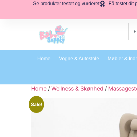
Se produkter testet og vurderet
Få testet dit 
Home
Vogne & Autostole
Møbler & Ind
Home
/
Wellness & Skønhed
/
Massagest
Sale!