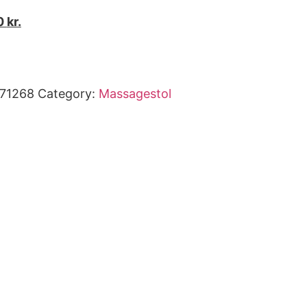
0
kr.
71268
Category:
Massagestol