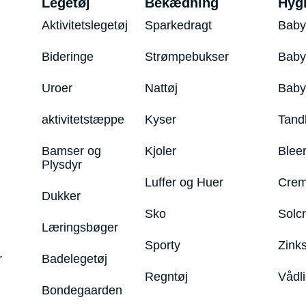
Legetøj
Bekædning
Hyg
Aktivitetslegetøj
Sparkedragt
Baby
Bideringe
Strømpebukser
Baby
Uroer
Nattøj
Bab
aktivitetstæppe
Kyser
Tand
Bamser og
Kjoler
Blee
Plysdyr
Luffer og Huer
Crem
Dukker
Sko
Solc
Læringsbøger
Sporty
Zink
r
Badelegetøj
Regntøj
Vådl
Bondegaarden