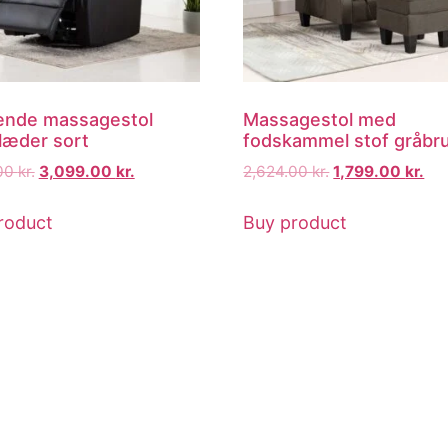
nde massagestol
Massagestol med
læder sort
fodskammel stof gråbr
.00
kr.
3,099.00
kr.
2,624.00
kr.
1,799.00
kr.
roduct
Buy product