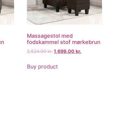
Massagestol med
un
fodskammel stof mørkebrun
2,624.00
kr.
1,699.00
kr.
Buy product