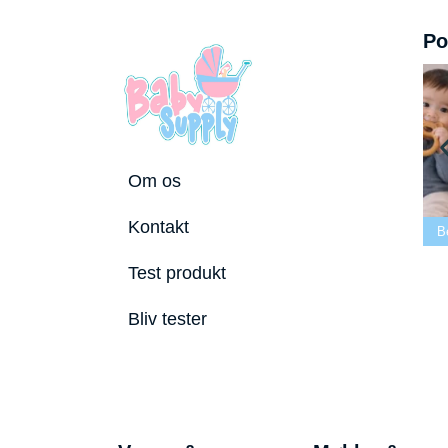
Po
Om os
Bedste tremmeseng
Kontakt
2026
Bedste puslepude 2026
Bedste Bidering 20
Test produkt
Bliv tester