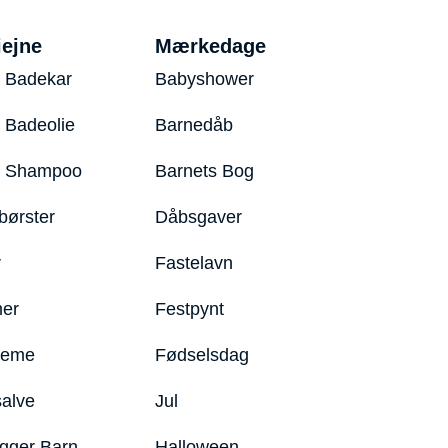
iejne
Mærkedage
 Badekar
Babyshower
 Badeolie
Barnedåb
y Shampoo
Barnets Bog
børster
Dåbsgaver
r
Fastelavn
er
Festpynt
reme
Fødselsdag
salve
Jul
igger Barn
Halloween