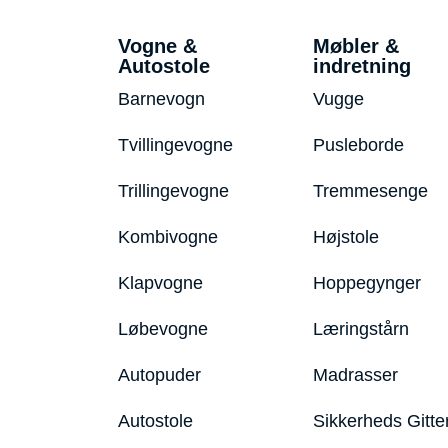
Vogne &
Møbler &
Autostole
indretning
Barnevogn
Vugge
Tvillingevogne
Pusleborde
Trillingevogne
Tremmesenge
Kombivogne
Højstole
Klapvogne
Hoppegynger
Løbevogne
Læringstårn
Autopuder
Madrasser
Autostole
Sikkerheds Gitte