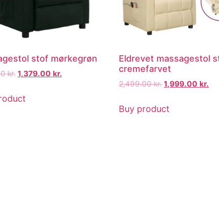
gestol stof mørkegrøn
Eldrevet massagestol s
cremefarvet
00
kr.
1,379.00
kr.
2,499.00
kr.
1,999.00
kr.
roduct
Buy product