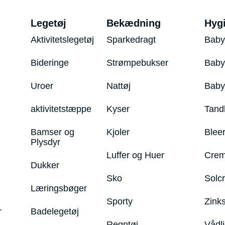
Legetøj
Bekædning
Hyg
Aktivitetslegetøj
Sparkedragt
Baby
Bideringe
Strømpebukser
Baby
Uroer
Nattøj
Bab
aktivitetstæppe
Kyser
Tand
Bamser og
Kjoler
Blee
Plysdyr
Luffer og Huer
Crem
Dukker
Sko
Solc
Læringsbøger
Sporty
Zink
r
Badelegetøj
Regntøj
Vådl