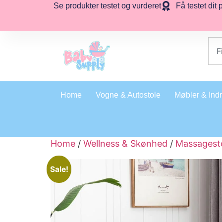
Se produkter testet og vurderet
Få testet dit 
Home
Vogne & Autostole
Møbler & Ind
Home
/
Wellness & Skønhed
/
Massagest
Sale!