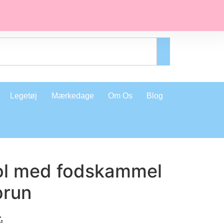
Legetøj
Mærkedage
Om Os
Blog
ol med fodskammel
brun
.