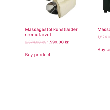
Massagestol kunstlæder
Massa
cremefarvet
1,824.
2,374.00
kr.
1,599.00
kr.
Buy p
Buy product