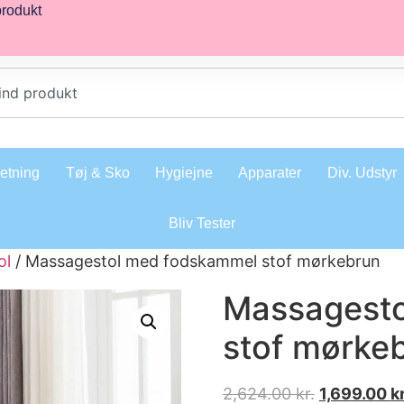
produkt
retning
Tøj & Sko
Hygiejne
Apparater
Div. Udstyr
Bliv Tester
ol
/ Massagestol med fodskammel stof mørkebrun
Massagest
stof mørke
2,624.00
kr.
1,699.00
kr