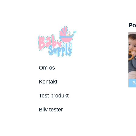
Po
Om os
Bedste tremmeseng
Kontakt
2026
Bedste puslepude 2026
Bedste Bidering 2026
Test produkt
Bliv tester