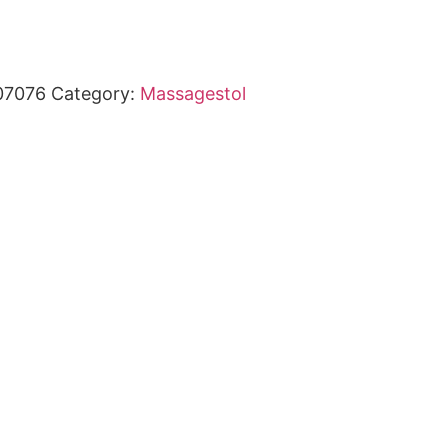
07076
Category:
Massagestol