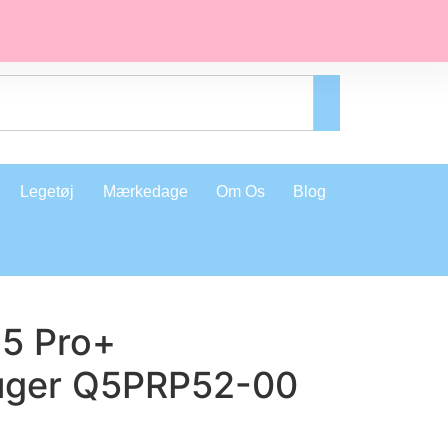
Legetøj
Mærkedage
Om Os
Blog
5 Pro+
uger Q5PRP52-00