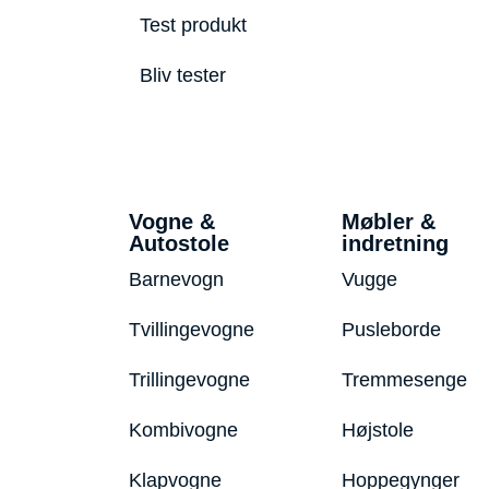
Test produkt
Bliv tester
Vogne &
Møbler &
Autostole
indretning
Barnevogn
Vugge
Tvillingevogne
Pusleborde
Trillingevogne
Tremmesenge
Kombivogne
Højstole
Klapvogne
Hoppegynger