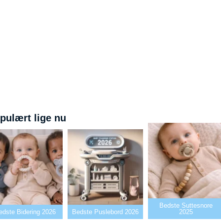
pulært lige nu
Bedste Suttesnore
ng 2026
Bedste Puslebord 2026
2025
Bedst