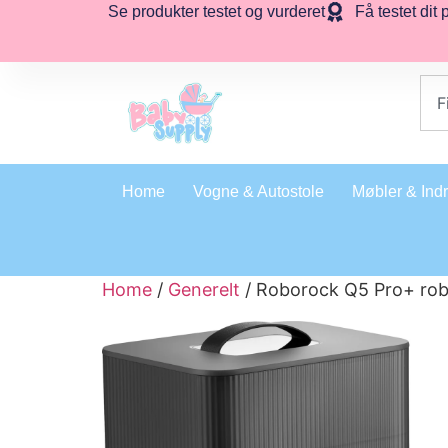
Se produkter testet og vurderet
Få testet dit 
Home
Vogne & Autostole
Møbler & Ind
Home
/
Generelt
/ Roborock Q5 Pro+ rob