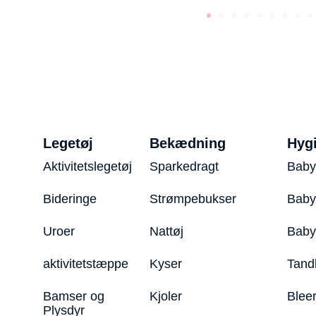
Legetøj
Bekædning
Hyg
Aktivitetslegetøj
Sparkedragt
Baby
Bideringe
Strømpebukser
Baby
Uroer
Nattøj
Bab
aktivitetstæppe
Kyser
Tand
Bamser og
Kjoler
Blee
Plysdyr