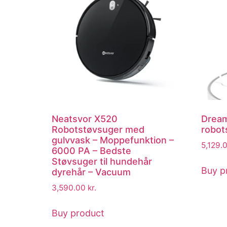
Neatsvor X520
Dream
Robotstøvsuger med
robot
gulvvask – Moppefunktion –
5,129.
6000 PA – Bedste
Støvsuger til hundehår
Buy p
dyrehår – Vacuum
3,590.00
kr.
Buy product