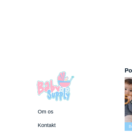
Po
Om os
Bedste tremmeseng
Kontakt
6
2026
Bedste puslepude 2026
Bedste Bideri