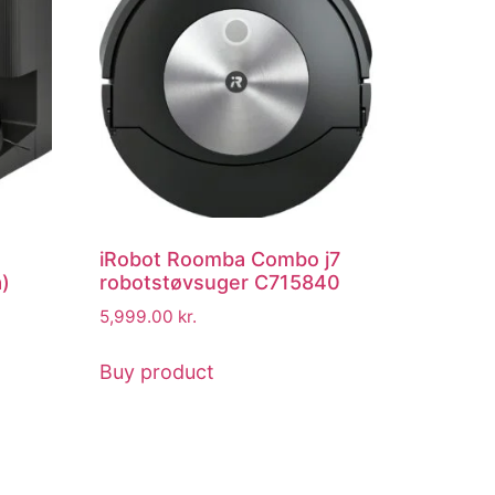
iRobot Roomba Combo j7
å)
robotstøvsuger C715840
5,999.00
kr.
Buy product