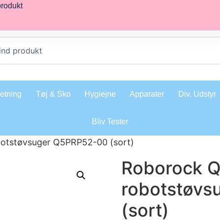
produkt
retning
Tøj & Sko
Hygiejne
Apparater
Div. Udstyr
Bliv Tester
otstøvsuger Q5PRP52-00 (sort)
Roborock Q
robotstøvs
(sort)