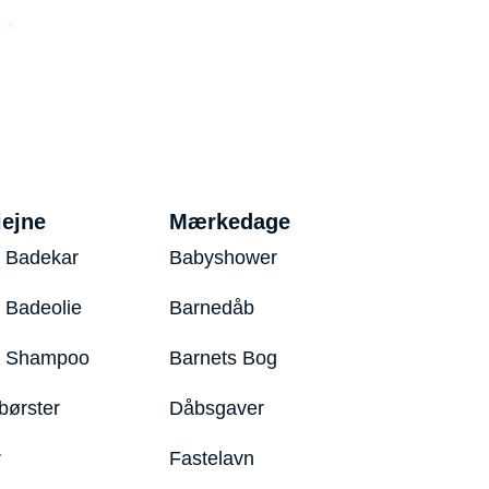
iejne
Mærkedage
 Badekar
Babyshower
 Badeolie
Barnedåb
y Shampoo
Barnets Bog
børster
Dåbsgaver
r
Fastelavn