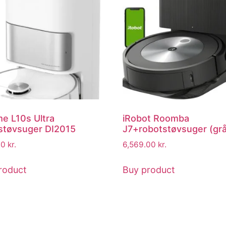
e L10s Ultra
iRobot Roomba
støvsuger DI2015
J7+robotstøvsuger (gr
00
kr.
6,569.00
kr.
roduct
Buy product