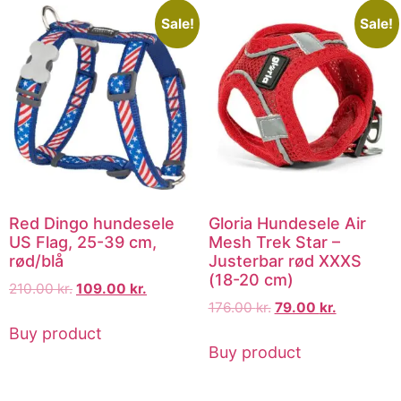
Sale!
Sale!
Red Dingo hundesele
Gloria Hundesele Air
US Flag, 25-39 cm,
Mesh Trek Star –
rød/blå
Justerbar rød XXXS
(18-20 cm)
210.00
kr.
109.00
kr.
176.00
kr.
79.00
kr.
Buy product
Buy product