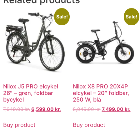
Sale!
Sale!
Nilox J5 PRO elcykel
Nilox X8 PRO 20X4P
26″ – grøn, foldbar
elcykel – 20″ foldbar,
bycykel
250 W, blå
7,049.00
kr.
6,599.00
kr.
8,949.00
kr.
7,499.00
kr.
Buy product
Buy product