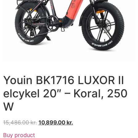
Youin BK1716 LUXOR II
elcykel 20″ – Koral, 250
W
15,486.00
kr.
10,899.00
kr.
Buy product