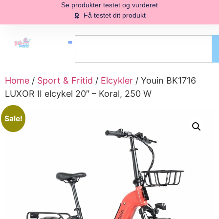
Se produkter testet og vurderet
Få testet dit produkt
Home
/
Sport & Fritid
/
Elcykler
/ Youin BK1716
LUXOR II elcykel 20″ – Koral, 250 W
Sale!