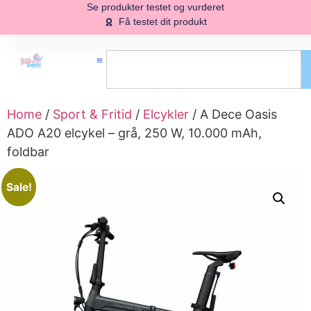
Se produkter testet og vurderet
Få testet dit produkt
Home
/
Sport & Fritid
/
Elcykler
/ A Dece Oasis
ADO A20 elcykel – grå, 250 W, 10.000 mAh,
foldbar
Sale!