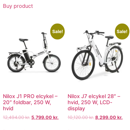
Buy product
Sale!
Sale!
Nilox J1 PRO elcykel –
Nilox J7 elcykel 28″ –
20″ foldbar, 250 W,
hvid, 250 W, LCD-
hvid
display
12,494.00
kr.
5,799.00
kr.
10,120.00
kr.
8,299.00
kr.