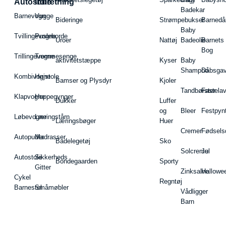
Autostole
indretning
Badekar
Barnevogn
Vugge
Bideringe
Strømpebukser
Barnedå
Baby
Tvillingevogne
Pusleborde
Uroer
Nattøj
Badeolie
Barnets
Bog
Trillingevogne
Tremmesenge
aktivitetstæppe
Kyser
Baby
Shampoo
Dåbsgav
Kombivogne
Højstole
Bamser og Plysdyr
Kjoler
Tandbørster
Fastela
Klapvogne
Hoppegynger
Dukker
Luffer
og
Bleer
Festpyn
Løbevogne
Læringstårn
Læringsbøger
Huer
Cremer
Fødsels
Autopuder
Madrasser
Badelegetøj
Sko
Solcreme
Jul
Autostole
Sikkerheds
Bondegaarden
Sporty
Gitter
Zinksalve
Hallowe
Cykel
Regntøj
Barnestol
Småmøbler
Vådligger
Barn