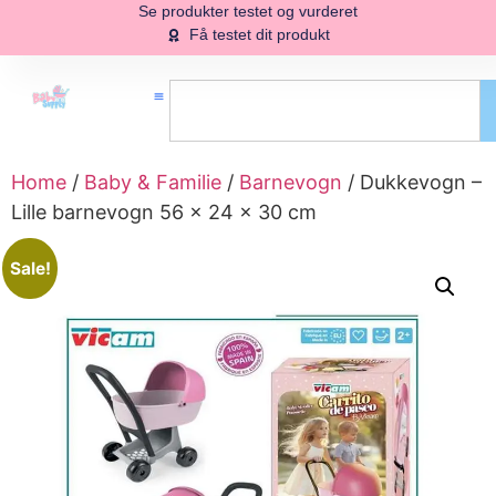
Se produkter testet og vurderet
Få testet dit produkt
Home
/
Baby & Familie
/
Barnevogn
/ Dukkevogn –
Lille barnevogn 56 × 24 × 30 cm
Sale!