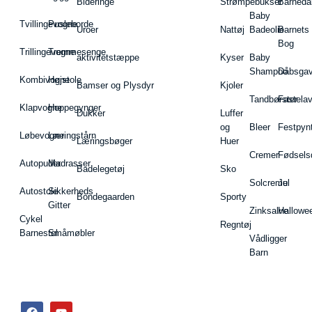
Bideringe
Strømpebukser
Barnedå
Baby
Tvillingevogne
Pusleborde
Uroer
Nattøj
Badeolie
Barnets
Bog
Trillingevogne
Tremmesenge
aktivitetstæppe
Kyser
Baby
Shampoo
Dåbsgav
Kombivogne
Højstole
Bamser og Plysdyr
Kjoler
Tandbørster
Fastela
Klapvogne
Hoppegynger
Dukker
Luffer
og
Bleer
Festpyn
Løbevogne
Læringstårn
Læringsbøger
Huer
Cremer
Fødsels
Autopuder
Madrasser
Badelegetøj
Sko
Solcreme
Jul
Autostole
Sikkerheds
Bondegaarden
Sporty
Gitter
Zinksalve
Hallowe
Cykel
Regntøj
Barnestol
Småmøbler
Vådligger
Barn