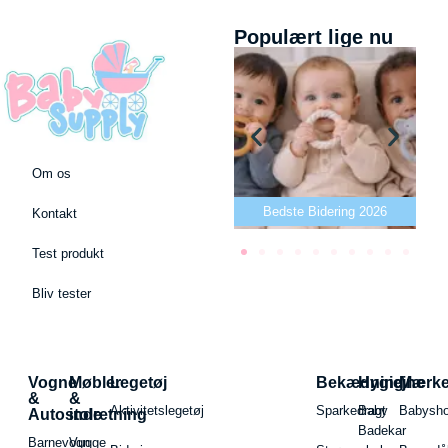
Populært lige nu
Om os
Bedste puslepude 2026
Bedste Bidering 2026
Kontakt
Test produkt
Bliv tester
Vogne
Møbler
Legetøj
Bekædning
Hygiejne
Mærk
&
&
Aktivitetslegetøj
Sparkedragt
Baby
Babysh
Autostole
indretning
Badekar
Barnevogn
Vugge