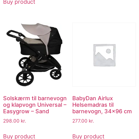
Buy product
Solskærm til barnevogn
BabyDan Airlux
og klapvogn Universal –
Helsemadras til
Easygrow – Sand
barnevogn, 34×96 cm
298.00
kr.
277.00
kr.
Buy product
Buy product