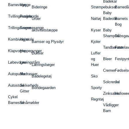
Badekar
Barnevogn
Vugge
Bideringe
Strømpebukser
Barnedå
Baby
Tvillingevogne
Pusleborde
Uroer
Nattøj
Badeolie
Barnets
Bog
Trillingevogne
Tremmesenge
aktivitetstæppe
Kyser
Baby
Shampoo
Dåbsgav
Kombivogne
Højstole
Bamser og Plysdyr
Kjoler
Tandbørster
Fastela
Klapvogne
Hoppegynger
Dukker
Luffer
og
Bleer
Festpyn
Løbevogne
Læringstårn
Læringsbøger
Huer
Cremer
Fødsels
Autopuder
Madrasser
Badelegetøj
Sko
Solcreme
Jul
Autostole
Sikkerheds
Bondegaarden
Sporty
Gitter
Zinksalve
Hallowe
Cykel
Regntøj
Barnestol
Småmøbler
Vådligger
Barn