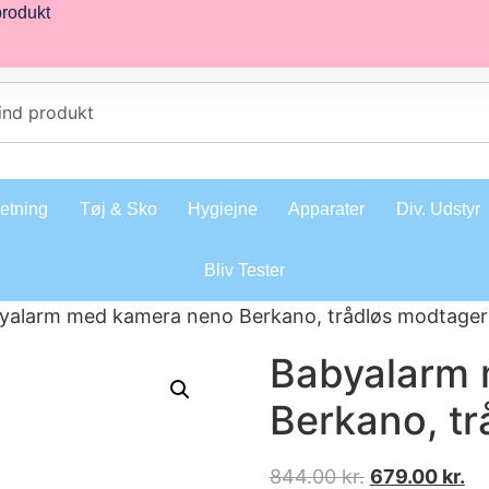
produkt
retning
Tøj & Sko
Hygiejne
Apparater
Div. Udstyr
Bliv Tester
yalarm med kamera neno Berkano, trådløs modtager
Babyalarm
Berkano, t
844.00
kr.
679.00
kr.