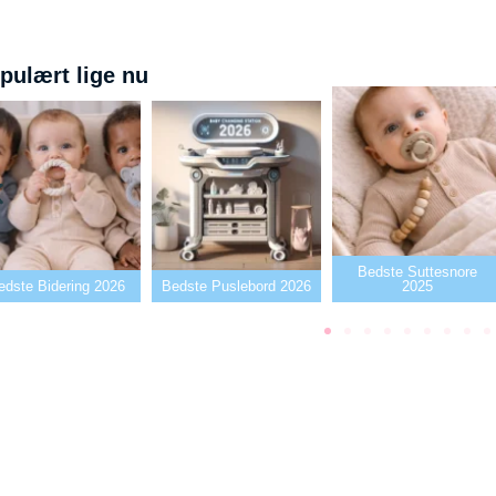
pulært lige nu
Bedste Suttesnore
Bedste Puslebord 2026
2025
Bedste Sutter2