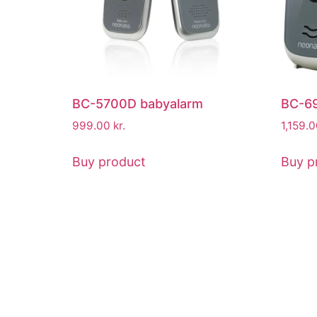
BC-5700D babyalarm
BC-6
999.00
kr.
1,159.
Buy product
Buy p