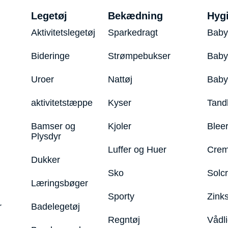
Legetøj
Bekædning
Hyg
Aktivitetslegetøj
Sparkedragt
Baby
Bideringe
Strømpebukser
Baby
Uroer
Nattøj
Bab
aktivitetstæppe
Kyser
Tand
Bamser og
Kjoler
Blee
Plysdyr
Luffer og Huer
Crem
Dukker
Sko
Solc
Læringsbøger
Sporty
Zink
r
Badelegetøj
Regntøj
Vådl