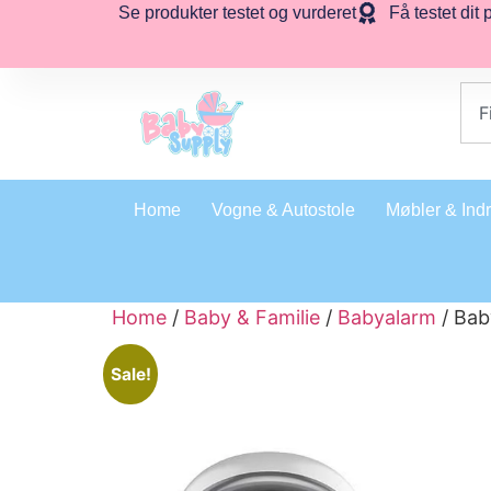
Se produkter testet og vurderet
Få testet dit 
Home
Vogne & Autostole
Møbler & Ind
Home
/
Baby & Familie
/
Babyalarm
/ Bab
Sale!