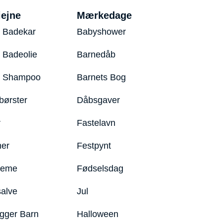
iejne
Mærkedage
 Badekar
Babyshower
 Badeolie
Barnedåb
y Shampoo
Barnets Bog
børster
Dåbsgaver
r
Fastelavn
er
Festpynt
reme
Fødselsdag
salve
Jul
igger Barn
Halloween