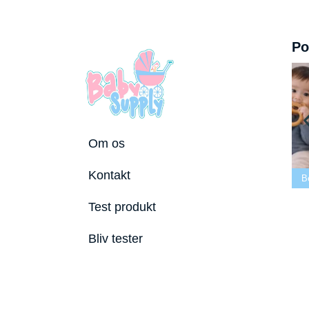
Po
Om os
dste tremmeseng
Kontakt
2026
Bedste puslepude 2026
Bedste Bidering 2026
Test produkt
Bliv tester