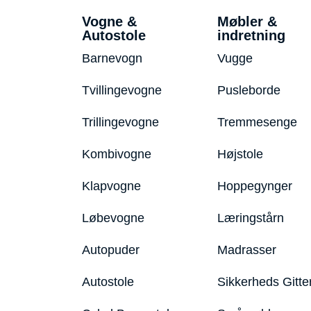
Vogne &
Møbler &
Autostole
indretning
Barnevogn
Vugge
Tvillingevogne
Pusleborde
Trillingevogne
Tremmesenge
Kombivogne
Højstole
Klapvogne
Hoppegynger
Løbevogne
Læringstårn
Autopuder
Madrasser
Autostole
Sikkerheds Gitte