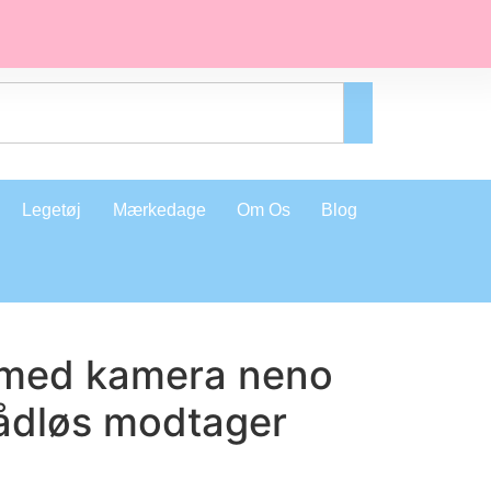
Legetøj
Mærkedage
Om Os
Blog
 med kamera neno
rådløs modtager