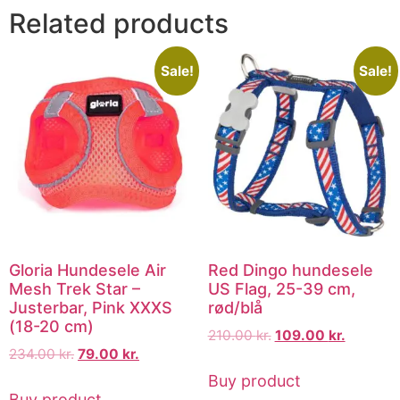
Related products
Sale!
Sale!
Gloria Hundesele Air
Red Dingo hundesele
Mesh Trek Star –
US Flag, 25-39 cm,
Justerbar, Pink XXXS
rød/blå
(18-20 cm)
210.00
kr.
109.00
kr.
234.00
kr.
79.00
kr.
Buy product
Buy product