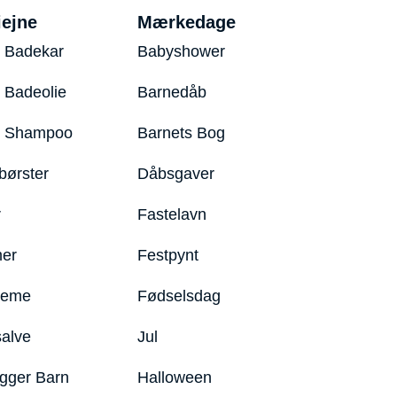
iejne
Mærkedage
 Badekar
Babyshower
 Badeolie
Barnedåb
y Shampoo
Barnets Bog
børster
Dåbsgaver
r
Fastelavn
er
Festpynt
reme
Fødselsdag
salve
Jul
igger Barn
Halloween