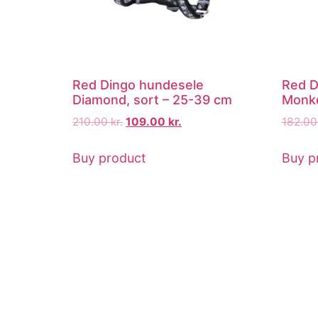
Red Dingo hundesele
Red D
Diamond, sort – 25-39 cm
Monke
210.00
kr.
109.00
kr.
182.0
Buy product
Buy p