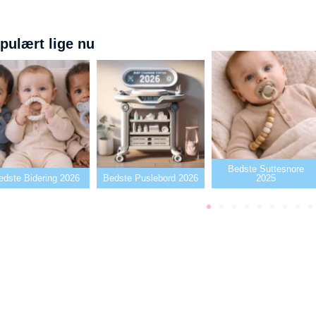
pulært lige nu
Bedste Suttesnore
ring 2026
Bedste Puslebord 2026
2025
Bed