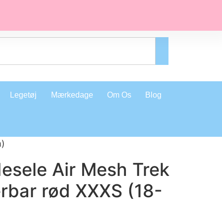
Legetøj
Mærkedage
Om Os
Blog
m)
esele Air Mesh Trek
erbar rød XXXS (18-