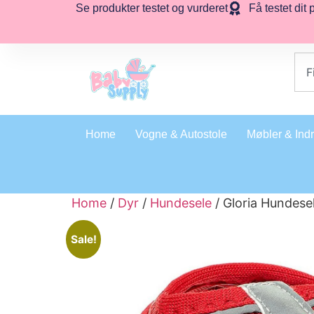
Se produkter testet og vurderet
Få testet dit 
Home
Vogne & Autostole
Møbler & Ind
Home
/
Dyr
/
Hundesele
/ Gloria Hundese
Sale!