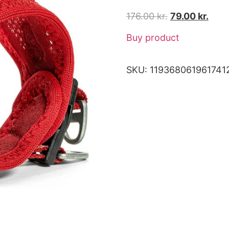
176.00
kr.
79.00
kr.
Buy product
SKU:
119368061961741