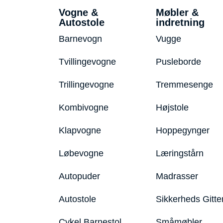
Vogne &
Møbler &
Autostole
indretning
Barnevogn
Vugge
Tvillingevogne
Pusleborde
Trillingevogne
Tremmesenge
Kombivogne
Højstole
Klapvogne
Hoppegynger
Løbevogne
Læringstårn
Autopuder
Madrasser
Autostole
Sikkerheds Gitte
Cykel Barnestol
Småmøbler