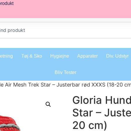
produkt
retning
Tøj & Sko
Hygiejne
Apparater
Div. Udstyr
Bliv Tester
le Air Mesh Trek Star – Justerbar rød XXXS (18-20 c
Gloria Hund
Star – Just
20 cm)