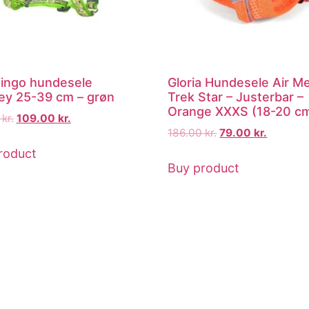
ingo hundesele
Gloria Hundesele Air M
y 25-39 cm – grøn
Trek Star – Justerbar –
Orange XXXS (18-20 c
0
kr.
109.00
kr.
186.00
kr.
79.00
kr.
roduct
Buy product