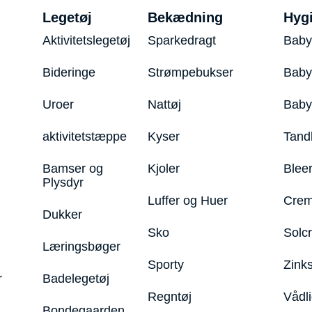
Legetøj
Bekædning
Hyg
Aktivitetslegetøj
Sparkedragt
Baby
Bideringe
Strømpebukser
Baby
Uroer
Nattøj
Bab
aktivitetstæppe
Kyser
Tand
Bamser og
Kjoler
Blee
Plysdyr
Luffer og Huer
Crem
Dukker
Sko
Solc
Læringsbøger
Sporty
Zink
r
Badelegetøj
Regntøj
Vådl
Bondegaarden