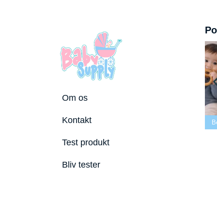
Po
Om os
Bedste tremmeseng
Kontakt
026
2026
Bedste puslepude 2026
Bedste Bide
Test produkt
Bliv tester