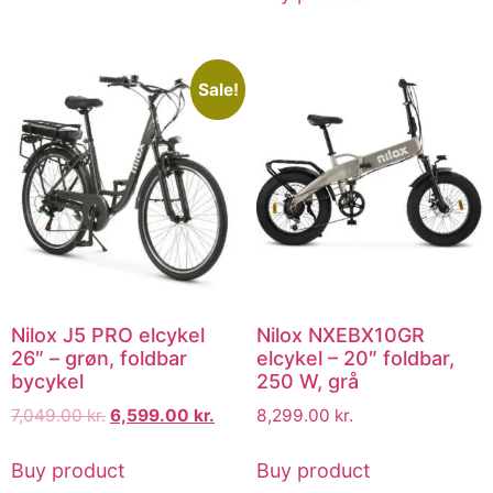
Sale!
Nilox J5 PRO elcykel
Nilox NXEBX10GR
26″ – grøn, foldbar
elcykel – 20″ foldbar,
bycykel
250 W, grå
7,049.00
kr.
6,599.00
kr.
8,299.00
kr.
Buy product
Buy product