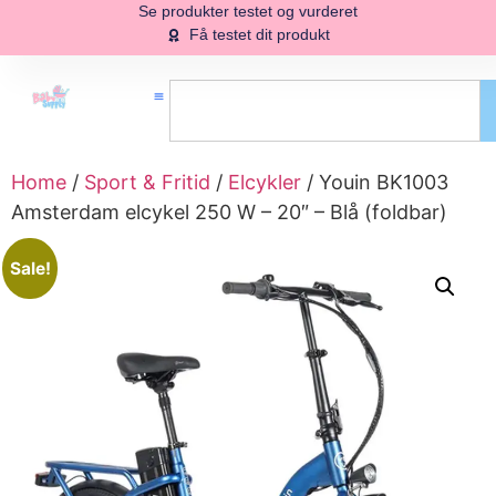
Se produkter testet og vurderet
Få testet dit produkt
Home
/
Sport & Fritid
/
Elcykler
/ Youin BK1003
Amsterdam elcykel 250 W – 20″ – Blå (foldbar)
Sale!