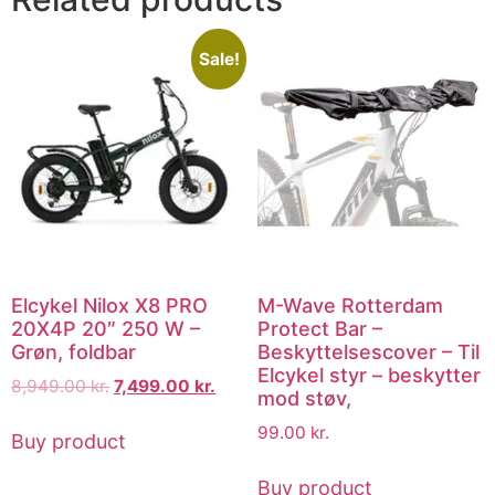
Sale!
Elcykel Nilox X8 PRO
M-Wave Rotterdam
20X4P 20″ 250 W –
Protect Bar –
Grøn, foldbar
Beskyttelsescover – Til
Elcykel styr – beskytter
8,949.00
kr.
7,499.00
kr.
mod støv,
99.00
kr.
Buy product
Buy product