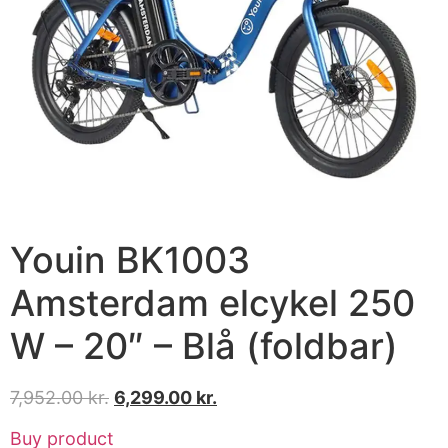
Youin BK1003
Amsterdam elcykel 250
W – 20″ – Blå (foldbar)
7,952.00
kr.
6,299.00
kr.
Buy product