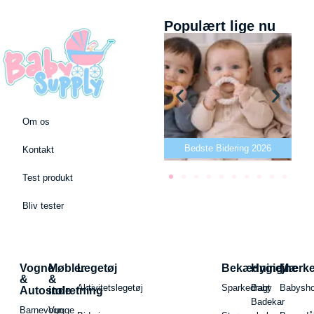
Populært lige nu
Om os
Bedste puslepude 2026
Bedste Bidering 2026
Kontakt
Test produkt
Bliv tester
Vogne
Møbler
Legetøj
Bekædning
Hygiejne
Mærk
&
&
Aktivitetslegetøj
Sparkedragt
Baby
Babysh
Autostole
indretning
Badekar
Barnevogn
Vugge