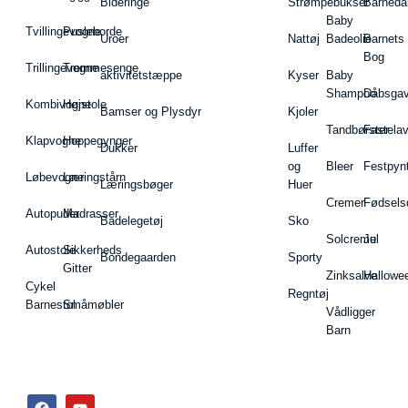
Bideringe
Strømpebukser
Barnedå
Baby
Tvillingevogne
Pusleborde
Uroer
Nattøj
Badeolie
Barnets
Bog
Trillingevogne
Tremmesenge
aktivitetstæppe
Kyser
Baby
Shampoo
Dåbsgav
Kombivogne
Højstole
Bamser og Plysdyr
Kjoler
Tandbørster
Fastela
Klapvogne
Hoppegynger
Dukker
Luffer
og
Bleer
Festpyn
Løbevogne
Læringstårn
Læringsbøger
Huer
Cremer
Fødsels
Autopuder
Madrasser
Badelegetøj
Sko
Solcreme
Jul
Autostole
Sikkerheds
Bondegaarden
Sporty
Gitter
Zinksalve
Hallowe
Cykel
Regntøj
Barnestol
Småmøbler
Vådligger
Barn