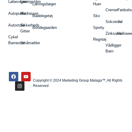
Løbevogne
Læringstårn
Læringsbøger
Huer
Cremer
Fødsels
Autopuder
Madrasser
Badelegetøj
Sko
Solcreme
Jul
Autostole
Sikkerheds
Bondegaarden
Sporty
Gitter
Zinksalve
Hallowe
Cykel
Regntøj
Barnestol
Småmøbler
Vådligger
Barn
Copyright © 2024 Marketing Group Malaga™, All Rights
Reserved