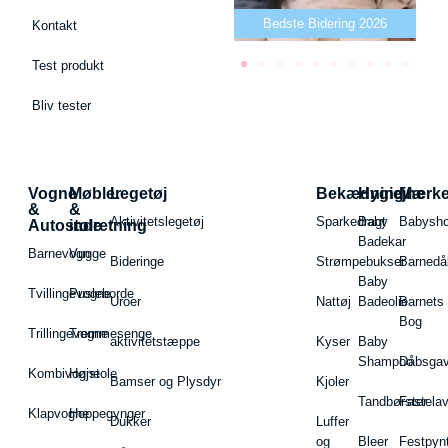
Bedste puslepude 2026
Bedste Bidering 2026
Kontakt
Test produkt
Bliv tester
Vogne
Møbler
Legetøj
Bekædning
Hygiejne
Mærk
&
&
Aktivitetslegetøj
Sparkedragt
Baby
Babysh
Autostole
indretning
Badekar
Barnevogn
Vugge
Bideringe
Strømpebukser
Barnedå
Baby
Tvillingevogne
Pusleborde
Uroer
Nattøj
Badeolie
Barnets
Bog
Trillingevogne
Tremmesenge
aktivitetstæppe
Kyser
Baby
Shampoo
Dåbsgav
Kombivogne
Højstole
Bamser og Plysdyr
Kjoler
Tandbørster
Fastela
Klapvogne
Hoppegynger
Dukker
Luffer
og
Bleer
Festpyn