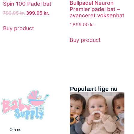
Bullpadel Neuron
Spin 100 Padel bat
Premier padel bat –
799.95
kr.
399.95
kr.
avanceret voksenbat
1,899.00
kr.
Buy product
Buy product
Populært lige nu
Om os