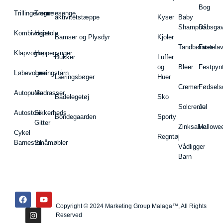
Bog
Trillingevogne
Tremmesenge
aktivitetstæppe
Kyser
Baby
Shampoo
Dåbsgav
Kombivogne
Højstole
Bamser og Plysdyr
Kjoler
Tandbørster
Fastela
Klapvogne
Hoppegynger
Dukker
Luffer
og
Bleer
Festpyn
Løbevogne
Læringstårn
Læringsbøger
Huer
Cremer
Fødsels
Autopuder
Madrasser
Badelegetøj
Sko
Solcreme
Jul
Autostole
Sikkerheds
Bondegaarden
Sporty
Gitter
Zinksalve
Hallowe
Cykel
Regntøj
Barnestol
Småmøbler
Vådligger
Barn
Copyright © 2024 Marketing Group Malaga™, All Rights
Reserved