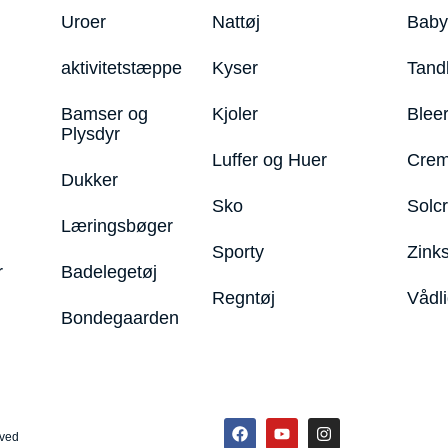
Uroer
Nattøj
Bab
aktivitetstæppe
Kyser
Tand
Bamser og
Kjoler
Blee
Plysdyr
Luffer og Huer
Crem
Dukker
Sko
Solc
Læringsbøger
Sporty
Zink
r
Badelegetøj
Regntøj
Vådl
Bondegaarden
rved