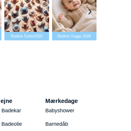
Bedste Babya
Bedste Sutter2026
Bedste Vugge 2026
2026
iejne
Mærkedage
 Badekar
Babyshower
 Badeolie
Barnedåb