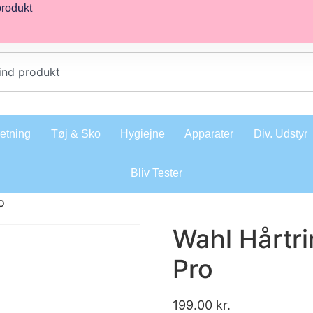
produkt
retning
Tøj & Sko
Hygiejne
Apparater
Div. Udstyr
Bliv Tester
o
Wahl Hårt
Pro
199.00
kr.