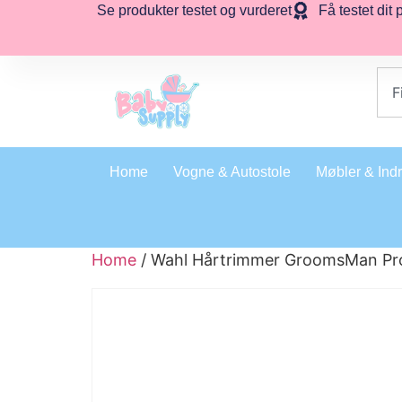
Se produkter testet og vurderet
Få testet dit 
Home
Vogne & Autostole
Møbler & Ind
Home
/ Wahl Hårtrimmer GroomsMan Pr