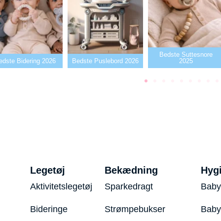
Bedste Suttesnore
edste Bidering 2026
Bedste Puslebord 2026
2025
Legetøj
Bekædning
Hyg
Aktivitetslegetøj
Sparkedragt
Baby
Bideringe
Strømpebukser
Baby