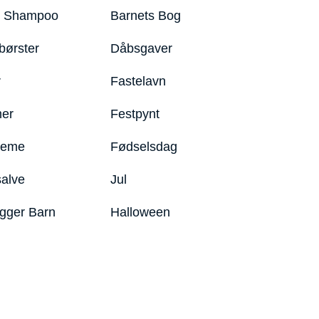
y Shampoo
Barnets Bog
børster
Dåbsgaver
r
Fastelavn
er
Festpynt
reme
Fødselsdag
salve
Jul
igger Barn
Halloween