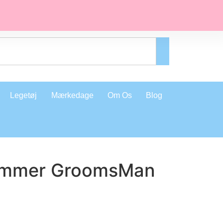
Legetøj
Mærkedage
Om Os
Blog
rimmer GroomsMan