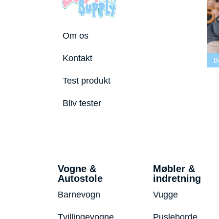
Om os
Bedste tremmeseng
Kontakt
utostole 2026
2026
Bedste puslepude 2026
B
Test produkt
Bliv tester
Vogne &
Møbler &
Autostole
indretning
Barnevogn
Vugge
Tvillingevogne
Pusleborde