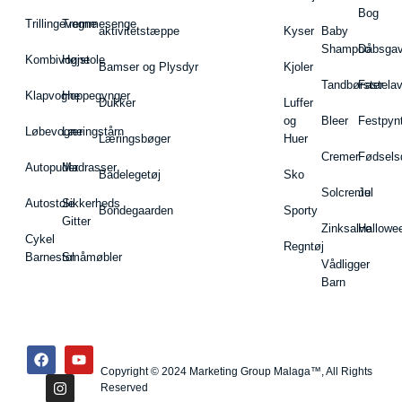
Bog
Trillingevogne
Tremmesenge
aktivitetstæppe
Kyser
Baby
Shampoo
Dåbsgav
Kombivogne
Højstole
Bamser og Plysdyr
Kjoler
Tandbørster
Fastela
Klapvogne
Hoppegynger
Dukker
Luffer
og
Bleer
Festpyn
Løbevogne
Læringstårn
Læringsbøger
Huer
Cremer
Fødsels
Autopuder
Madrasser
Badelegetøj
Sko
Solcreme
Jul
Autostole
Sikkerheds
Bondegaarden
Sporty
Gitter
Zinksalve
Hallowe
Cykel
Regntøj
Barnestol
Småmøbler
Vådligger
Barn
Copyright © 2024 Marketing Group Malaga™, All Rights
Reserved