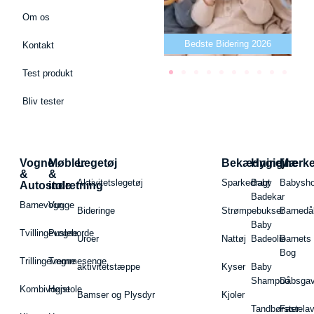
Om os
Bedste puslepude 2026
Bedste Bidering 2026
Be
Kontakt
Test produkt
Bliv tester
Vogne
Møbler
Legetøj
Bekædning
Hygiejne
Mærk
&
&
Aktivitetslegetøj
Sparkedragt
Baby
Babysh
Autostole
indretning
Badekar
Barnevogn
Vugge
Bideringe
Strømpebukser
Barnedå
Baby
Tvillingevogne
Pusleborde
Uroer
Nattøj
Badeolie
Barnets
Bog
Trillingevogne
Tremmesenge
aktivitetstæppe
Kyser
Baby
Shampoo
Dåbsgav
Kombivogne
Højstole
Bamser og Plysdyr
Kjoler
Tandbørster
Fastela