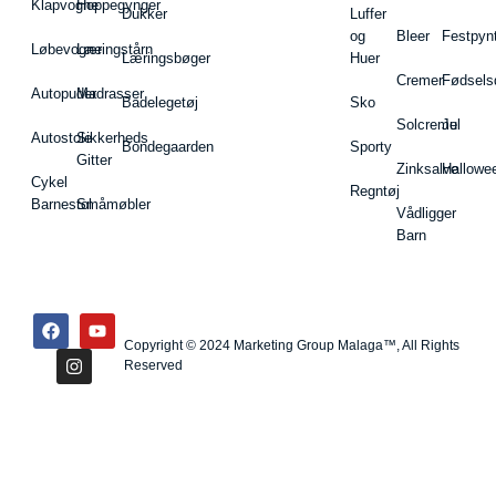
Klapvogne
Hoppegynger
Dukker
Luffer
og
Bleer
Festpyn
Løbevogne
Læringstårn
Læringsbøger
Huer
Cremer
Fødsels
Autopuder
Madrasser
Badelegetøj
Sko
Solcreme
Jul
Autostole
Sikkerheds
Bondegaarden
Sporty
Gitter
Zinksalve
Hallowe
Cykel
Regntøj
Barnestol
Småmøbler
Vådligger
Barn
Copyright © 2024 Marketing Group Malaga™, All Rights
Reserved