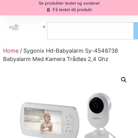
Se produkter testet og vurderet
Få testet dit produkt
Home
/ Sygonix Hd-Babyalarm Sy-4548738
Babyalarm Med Kamera Trådløs 2,4 Ghz