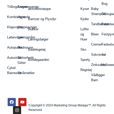
Bog
Trillingevogne
Tremmesenge
aktivitetstæppe
Kyser
Baby
Shampoo
Dåbsgav
Kombivogne
Højstole
Bamser og Plysdyr
Kjoler
Tandbørster
Fastela
Klapvogne
Hoppegynger
Dukker
Luffer
og
Bleer
Festpyn
Løbevogne
Læringstårn
Læringsbøger
Huer
Cremer
Fødsels
Autopuder
Madrasser
Badelegetøj
Sko
Solcreme
Jul
Autostole
Sikkerheds
Bondegaarden
Sporty
Gitter
Zinksalve
Hallowe
Cykel
Regntøj
Barnestol
Småmøbler
Vådligger
Barn
Copyright © 2024 Marketing Group Malaga™, All Rights
Reserved