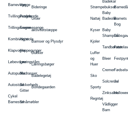
Badekar
Barnevogn
Vugge
Bideringe
Strømpebukser
Barnedå
Baby
Tvillingevogne
Pusleborde
Uroer
Nattøj
Badeolie
Barnets
Bog
Trillingevogne
Tremmesenge
aktivitetstæppe
Kyser
Baby
Shampoo
Dåbsgav
Kombivogne
Højstole
Bamser og Plysdyr
Kjoler
Tandbørster
Fastela
Klapvogne
Hoppegynger
Dukker
Luffer
og
Bleer
Festpyn
Løbevogne
Læringstårn
Læringsbøger
Huer
Cremer
Fødsels
Autopuder
Madrasser
Badelegetøj
Sko
Solcreme
Jul
Autostole
Sikkerheds
Bondegaarden
Sporty
Gitter
Zinksalve
Hallowe
Cykel
Regntøj
Barnestol
Småmøbler
Vådligger
Barn