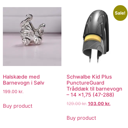
Sale!
Halskæde med
Schwalbe Kid Plus
Barnevogn i Sølv
PunctureGuard
Tråddæk til barnevogn
199.00
kr.
– 14 x1,75 (47-288)
129.00
kr.
103.00
kr.
Buy product
Buy product