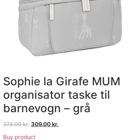
Sophie la Girafe MUM
organisator taske til
barnevogn – grå
374.00
kr.
309.00
kr.
Buy product