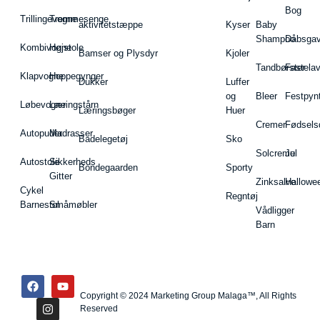
Bog
Trillingevogne
Tremmesenge
aktivitetstæppe
Kyser
Baby
Shampoo
Dåbsgav
Kombivogne
Højstole
Bamser og Plysdyr
Kjoler
Tandbørster
Fastela
Klapvogne
Hoppegynger
Dukker
Luffer
og
Bleer
Festpyn
Løbevogne
Læringstårn
Læringsbøger
Huer
Cremer
Fødsels
Autopuder
Madrasser
Badelegetøj
Sko
Solcreme
Jul
Autostole
Sikkerheds
Bondegaarden
Sporty
Gitter
Zinksalve
Hallowe
Cykel
Regntøj
Barnestol
Småmøbler
Vådligger
Barn
Copyright © 2024 Marketing Group Malaga™, All Rights
Reserved