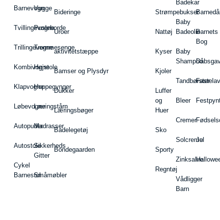
Badekar
Barnevogn
Vugge
Bideringe
Strømpebukser
Barnedå
Baby
Tvillingevogne
Pusleborde
Uroer
Nattøj
Badeolie
Barnets
Bog
Trillingevogne
Tremmesenge
aktivitetstæppe
Kyser
Baby
Shampoo
Dåbsgav
Kombivogne
Højstole
Bamser og Plysdyr
Kjoler
Tandbørster
Fastela
Klapvogne
Hoppegynger
Dukker
Luffer
og
Bleer
Festpyn
Løbevogne
Læringstårn
Læringsbøger
Huer
Cremer
Fødsels
Autopuder
Madrasser
Badelegetøj
Sko
Solcreme
Jul
Autostole
Sikkerheds
Bondegaarden
Sporty
Gitter
Zinksalve
Hallowe
Cykel
Regntøj
Barnestol
Småmøbler
Vådligger
Barn