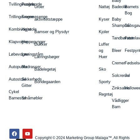
Baby
Tvillingevogne
Pusleborde
Uroer
Nattøj
Badeolie
Barnets
Bog
Trillingevogne
Tremmesenge
aktivitetstæppe
Kyser
Baby
Shampoo
Dåbsgav
Kombivogne
Højstole
Bamser og Plysdyr
Kjoler
Tandbørster
Fastela
Klapvogne
Hoppegynger
Dukker
Luffer
og
Bleer
Festpyn
Løbevogne
Læringstårn
Læringsbøger
Huer
Cremer
Fødsels
Autopuder
Madrasser
Badelegetøj
Sko
Solcreme
Jul
Autostole
Sikkerheds
Bondegaarden
Sporty
Gitter
Zinksalve
Hallowe
Cykel
Regntøj
Barnestol
Småmøbler
Vådligger
Barn
Copyright © 2024 Marketing Group Malaga™, All Rights