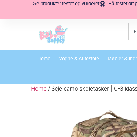
Se produkter testet og vurderet
Få testet dit 
Home
Vogne & Autostole
Møbler & Ind
Home
/ Seje camo skoletasker | 0-3 klas