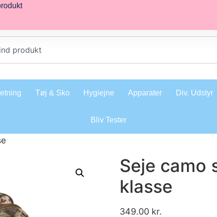
produkt
retning
Tøj & Sko
Hygiejne
Apparater
Div. Udstyr
Bliv Tester
se
Seje camo s
klasse
349.00
kr.