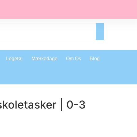
Legetøj
Mærkedage
Om Os
Blog
koletasker | 0-3