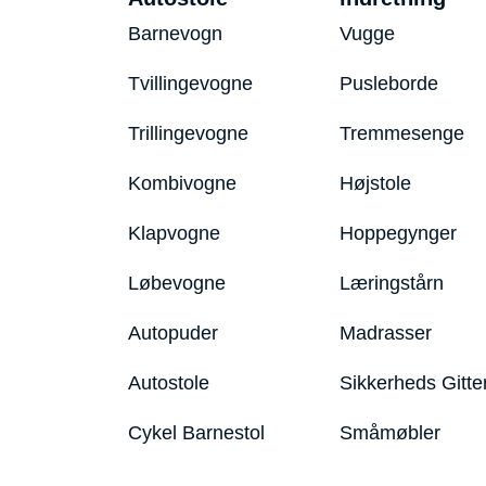
Barnevogn
Vugge
Tvillingevogne
Pusleborde
Trillingevogne
Tremmesenge
Kombivogne
Højstole
Klapvogne
Hoppegynger
Løbevogne
Læringstårn
Autopuder
Madrasser
Autostole
Sikkerheds Gitte
Cykel Barnestol
Småmøbler