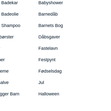
 Badekar
Babyshower
 Badeolie
Barnedåb
y Shampoo
Barnets Bog
børster
Dåbsgaver
r
Fastelavn
er
Festpynt
reme
Fødselsdag
salve
Jul
igger Barn
Halloween