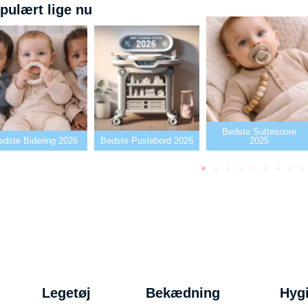
pulært lige nu
Bedste Suttesnore
26
Bedste Puslebord 2026
2025
Bedste Sut
Legetøj
Bekædning
Hyg