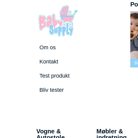
Po
Om os
Bedste tremmeseng
Kontakt
2026
Bedste puslepude 2026
Bedste Bidering 20
Test produkt
Bliv tester
Vogne &
Møbler &
Autostole
indretning