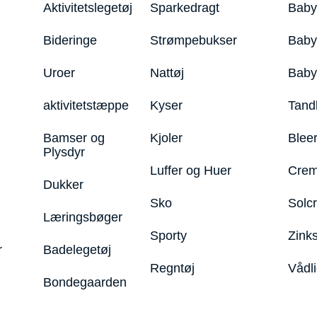
Aktivitetslegetøj
Sparkedragt
Baby
Bideringe
Strømpebukser
Baby
Uroer
Nattøj
Bab
aktivitetstæppe
Kyser
Tand
Bamser og
Kjoler
Blee
Plysdyr
Luffer og Huer
Crem
Dukker
Sko
Solc
Læringsbøger
Sporty
Zink
r
Badelegetøj
Regntøj
Vådl
Bondegaarden