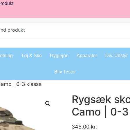
produkt
retning
Tøj & Sko
Hygiejne
Apparater
Div. Udstyr
Bliv Tester
amo | 0-3 klasse
Rygsæk sko
Camo | 0-3
345.00
kr.