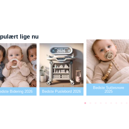
pulært lige nu
Bedste Suttesnore
dering 2026
Bedste Puslebord 2026
2025
B