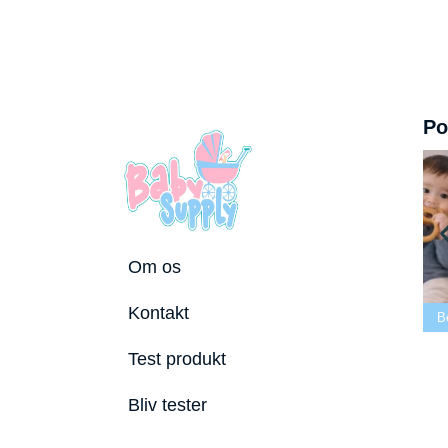
Po
Om os
Bedste tremmeseng
Kontakt
 2026
2026
Bedste puslepude 2026
Bedste Bi
Test produkt
Bliv tester