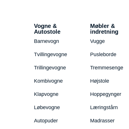
Vogne &
Møbler &
Autostole
indretning
Barnevogn
Vugge
Tvillingevogne
Pusleborde
Trillingevogne
Tremmesenge
Kombivogne
Højstole
Klapvogne
Hoppegynger
Løbevogne
Læringstårn
Autopuder
Madrasser