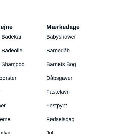
iejne
Mærkedage
 Badekar
Babyshower
 Badeolie
Barnedåb
y Shampoo
Barnets Bog
børster
Dåbsgaver
r
Fastelavn
er
Festpynt
reme
Fødselsdag
salve
Jul