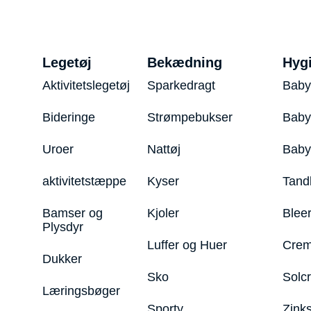
Legetøj
Bekædning
Hyg
Aktivitetslegetøj
Sparkedragt
Baby
Bideringe
Strømpebukser
Baby
Uroer
Nattøj
Bab
aktivitetstæppe
Kyser
Tand
Bamser og
Kjoler
Blee
Plysdyr
Luffer og Huer
Crem
Dukker
Sko
Solc
Læringsbøger
Sporty
Zink