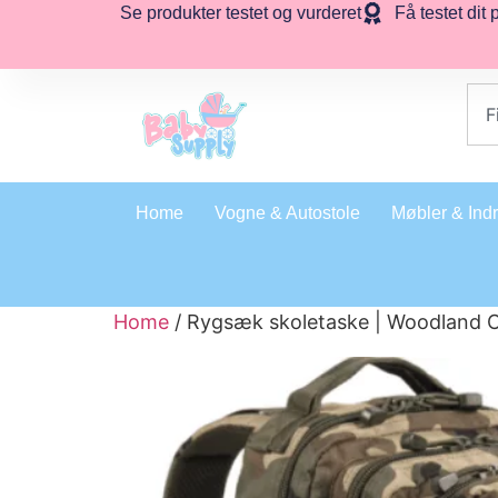
Se produkter testet og vurderet
Få testet dit 
Home
Vogne & Autostole
Møbler & Ind
Home
/ Rygsæk skoletaske | Woodland C