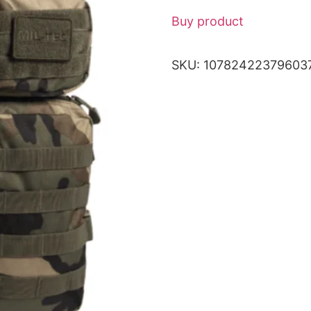
Buy product
SKU:
10782422379603