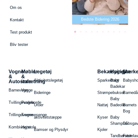
Om os
Bedste puslepude 2026
Bedste Bidering 2026
Kontakt
Test produkt
Bliv tester
Vogne
Møbler
Legetøj
Bekædning
Hygiejne
Mærk
&
&
Aktivitetslegetøj
Sparkedragt
Baby
Babysh
Autostole
indretning
Badekar
Barnevogn
Vugge
Bideringe
Strømpebukser
Barnedå
Baby
Tvillingevogne
Pusleborde
Uroer
Nattøj
Badeolie
Barnets
Bog
Trillingevogne
Tremmesenge
aktivitetstæppe
Kyser
Baby
Shampoo
Dåbsgav
Kombivogne
Højstole
Bamser og Plysdyr
Kjoler
Tandbørster
Fastela