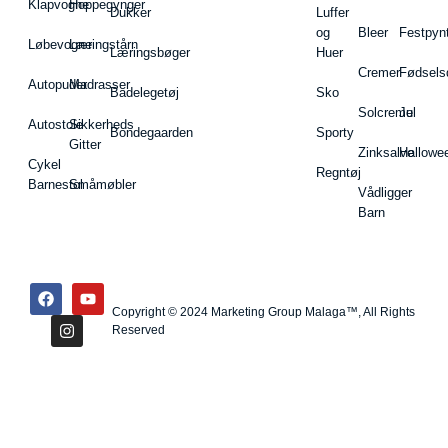
Klapvogne
Hoppegynger
Dukker
Luffer
og
Bleer
Festpyn
Løbevogne
Læringstårn
Læringsbøger
Huer
Cremer
Fødsels
Autopuder
Madrasser
Badelegetøj
Sko
Solcreme
Jul
Autostole
Sikkerheds
Bondegaarden
Sporty
Gitter
Zinksalve
Hallowe
Cykel
Regntøj
Barnestol
Småmøbler
Vådligger
Barn
Copyright © 2024 Marketing Group Malaga™, All Rights
Reserved