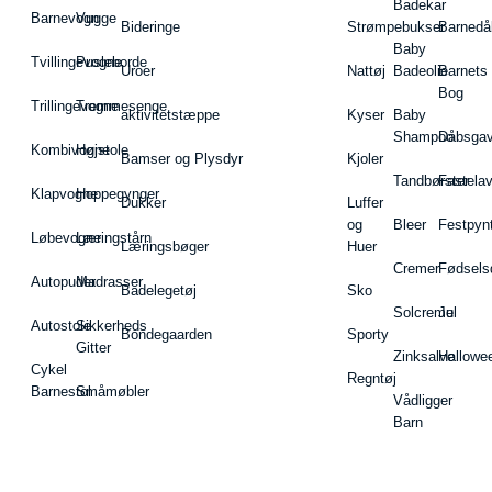
Badekar
Barnevogn
Vugge
Bideringe
Strømpebukser
Barnedå
Baby
Tvillingevogne
Pusleborde
Uroer
Nattøj
Badeolie
Barnets
Bog
Trillingevogne
Tremmesenge
aktivitetstæppe
Kyser
Baby
Shampoo
Dåbsgav
Kombivogne
Højstole
Bamser og Plysdyr
Kjoler
Tandbørster
Fastela
Klapvogne
Hoppegynger
Dukker
Luffer
og
Bleer
Festpyn
Løbevogne
Læringstårn
Læringsbøger
Huer
Cremer
Fødsels
Autopuder
Madrasser
Badelegetøj
Sko
Solcreme
Jul
Autostole
Sikkerheds
Bondegaarden
Sporty
Gitter
Zinksalve
Hallowe
Cykel
Regntøj
Barnestol
Småmøbler
Vådligger
Barn