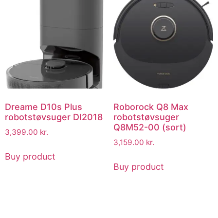
Dreame D10s Plus
Roborock Q8 Max
robotstøvsuger DI2018
robotstøvsuger
Q8M52-00 (sort)
3,399.00
kr.
3,159.00
kr.
Buy product
Buy product