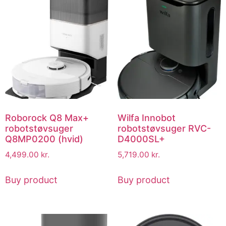
Roborock Q8 Max+
Wilfa Innobot
robotstøvsuger
robotstøvsuger RVC-
Q8MP0200 (hvid)
D4000SL+
4,499.00
kr.
5,719.00
kr.
Buy product
Buy product