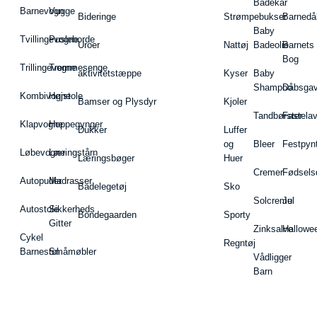
Badekar
Barnevogn
Vugge
Bideringe
Strømpebukser
Barnedå
Baby
Tvillingevogne
Pusleborde
Uroer
Nattøj
Badeolie
Barnets
Bog
Trillingevogne
Tremmesenge
aktivitetstæppe
Kyser
Baby
Shampoo
Dåbsgav
Kombivogne
Højstole
Bamser og Plysdyr
Kjoler
Tandbørster
Fastela
Klapvogne
Hoppegynger
Dukker
Luffer
og
Bleer
Festpyn
Løbevogne
Læringstårn
Læringsbøger
Huer
Cremer
Fødsels
Autopuder
Madrasser
Badelegetøj
Sko
Solcreme
Jul
Autostole
Sikkerheds
Bondegaarden
Sporty
Gitter
Zinksalve
Hallowe
Cykel
Regntøj
Barnestol
Småmøbler
Vådligger
Barn