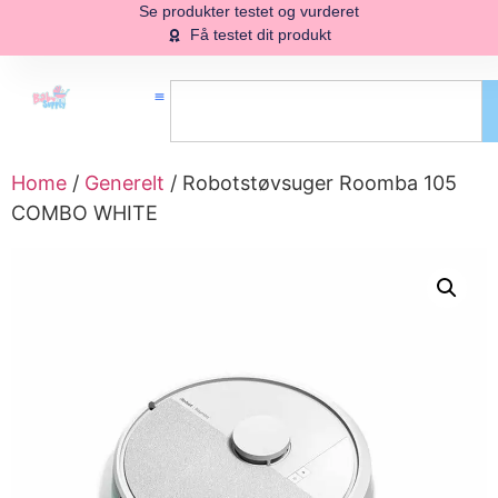
Se produkter testet og vurderet
Få testet dit produkt
Home
/
Generelt
/ Robotstøvsuger Roomba 105
COMBO WHITE