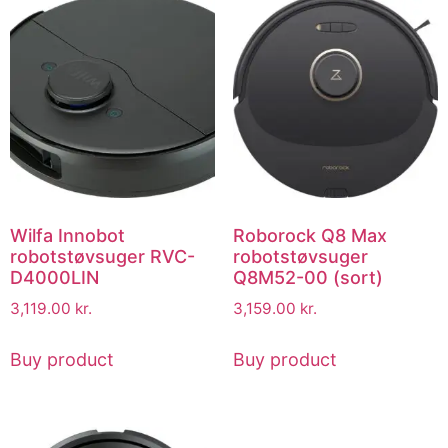
Wilfa Innobot
Roborock Q8 Max
robotstøvsuger RVC-
robotstøvsuger
D4000LIN
Q8M52-00 (sort)
3,119.00
kr.
3,159.00
kr.
Buy product
Buy product