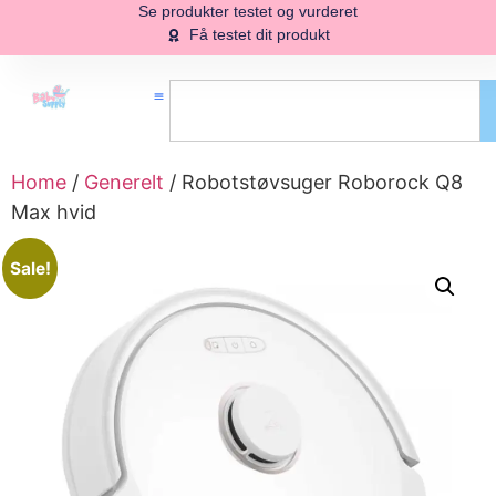
Se produkter testet og vurderet
Få testet dit produkt
Home
/
Generelt
/ Robotstøvsuger Roborock Q8
Max hvid
Sale!