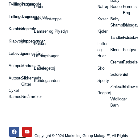
Baby
Tvillingevogne
Pusleborde
Uroer
Nattøj
Badeolie
Barnets
Bog
Trillingevogne
Tremmesenge
aktivitetstæppe
Kyser
Baby
Shampoo
Dåbsgav
Kombivogne
Højstole
Bamser og Plysdyr
Kjoler
Tandbørster
Fastela
Klapvogne
Hoppegynger
Dukker
Luffer
og
Bleer
Festpyn
Løbevogne
Læringstårn
Læringsbøger
Huer
Cremer
Fødsels
Autopuder
Madrasser
Badelegetøj
Sko
Solcreme
Jul
Autostole
Sikkerheds
Bondegaarden
Sporty
Gitter
Zinksalve
Hallowe
Cykel
Regntøj
Barnestol
Småmøbler
Vådligger
Barn
Copyright © 2024 Marketing Group Malaga™, All Rights