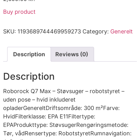
Buy product
SKU:
1193689744469959273
Category:
Generelt
Description
Reviews (0)
Description
Roborock Q7 Max – Støvsuger – robotstyret –
uden pose – hvid inkluderet
opladerGenereltDriftsområde: 300 m²Farve:
HvidFilterklasse: EPA E11Filtertype:
EPAProdukttype: StøvsugerRengøringsmetode:
Tør, vådRensertype: RobotstyretRumnavigation: