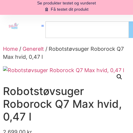
Se produkter testet og vurderet
Få testet dit produkt
Home
/
Generelt
/ Robotstøvsuger Roborock Q7
Max hvid, 0,47 l
Robotstøvsuger
Roborock Q7 Max hvid,
0,47 l
2,699.00
kr.