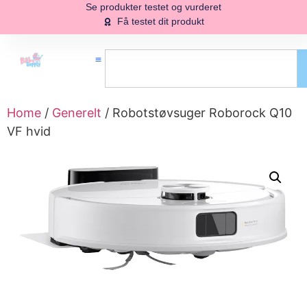
Se produkter testet og vurderet
Få testet dit produkt
Home
/
Generelt
/ Robotstøvsuger Roborock Q10
VF hvid