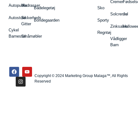
Cremer
Fødsels
Autopuder
Madrasser
Badelegetøj
Sko
Solcreme
Jul
Autostole
Sikkerheds
Bondegaarden
Sporty
Gitter
Zinksalve
Hallowe
Cykel
Regntøj
Barnestol
Småmøbler
Vådligger
Barn
Copyright © 2024 Marketing Group Malaga™, All Rights
Reserved