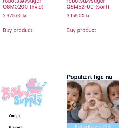
robotstøvsuger
robotstøvsuger
Q8M0200 (hvid)
Q8M52-00 (sort)
2,979.00
kr.
3,159.00
kr.
Buy product
Buy product
Populært lige nu
Om os
Bedste puslepude 2026
Bedste Bidering 2026
Kontakt